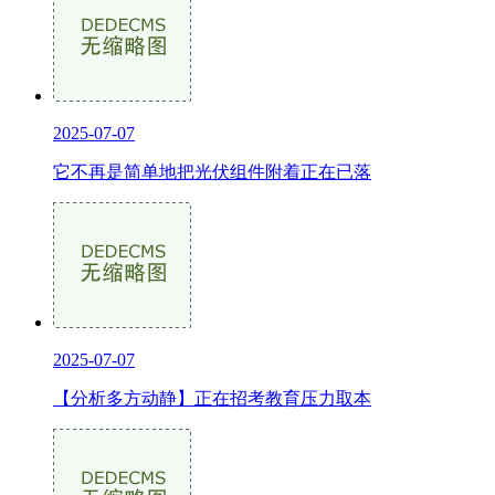
2025-07-07
它不再是简单地把光伏组件附着正在已落
2025-07-07
【分析多方动静】正在招考教育压力取本