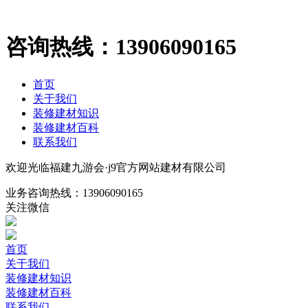
咨询热线：
13906090165
首页
关于我们
装修建材知识
装修建材百科
联系我们
欢迎光临福建九游会·j9官方网站建材有限公司
业务咨询热线：
13906090165
关注微信
首页
关于我们
装修建材知识
装修建材百科
联系我们