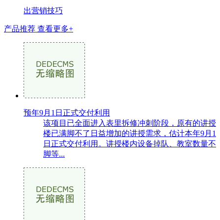
出营销技巧
产品推荐
查看更多+
预年9月1日正式交付利用
该项目已全面进入表里拆修冲刺阶段，原有的讲授
楼已满脚不了日益增加的讲授需求，估计本年9月1
日正式交付利用。讲授楼内设备掉队、教室数量不
脚等...