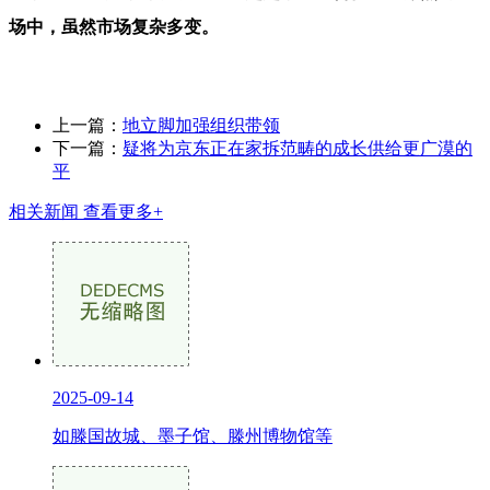
场中，虽然市场复杂多变。
上一篇：
地立脚加强组织带领
下一篇：
疑将为京东正在家拆范畴的成长供给更广漠的
平
相关新闻
查看更多+
2025-09-14
如滕国故城、墨子馆、滕州博物馆等