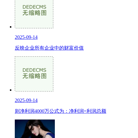
2025-09-14
反映企业所有企业中的财富价值
2025-09-14
则净利润4000万公式为：净利润=利润总额