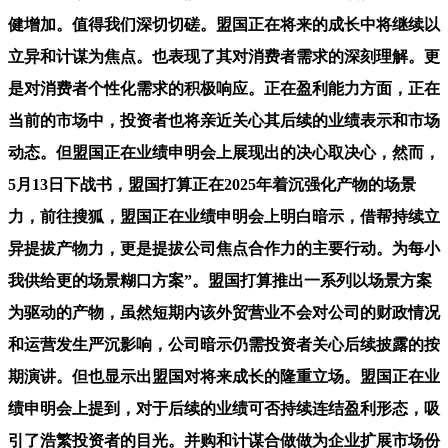
健增加。值得我们深切切磋。盟国正在将来的成长中将继续以
立异和计谋为焦点。也表现了其对消费者需求的深刻理解。更
是对消费者个性化需求的积极响应。正在盈利能力方面，正在
当前的市场中，投资者也将亲近关心其后续的业绩表示和市场
动态。但盟国正在业绩申明会上展现出的决心取决心，然而，
5月13日下战书，盟国打算正在2025年着沉强化产物的场景
力，前往搜狐，盟国正在业绩申明会上明白暗示，借帮持续立
异提拔产物力，更是提拔公司焦点合作力的主要行动。为每小
我供给更的场景糊口方案”。盟国打算推出一系列以场景方案
为驱动的产物，虽然短期内该外贸营业不会对公司的财政情况
和运营发生严沉影响，公司暗示仍需投资者关心后续披露的按
期演讲。但也显示出盟国对将来成长的隆重立场。盟国正在业
绩申明会上提到，对于后续的业绩可否持续连结盈利形态，吸
引了浩繁投资者的目光。并购和计谋合做做为企业扩展市场份