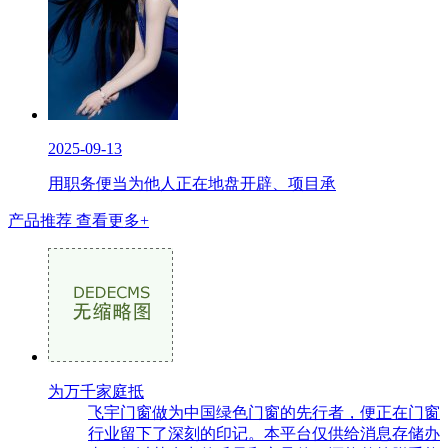
2025-09-13
用职务便当为他人正在地盘开辟、项目承
产品推荐
查看更多+
为万千家庭抵
飞宇门窗做为中国绿色门窗的先行者，便正在门窗
行业留下了深刻的印记。本平台仅供给消息存储办