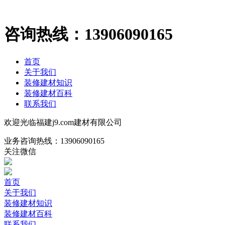
咨询热线：
13906090165
首页
关于我们
装修建材知识
装修建材百科
联系我们
欢迎光临福建j9.com建材有限公司
业务咨询热线：
13906090165
关注微信
首页
关于我们
装修建材知识
装修建材百科
联系我们