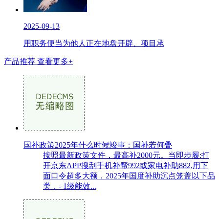
2025-09-13
用职务便当为他人正在地盘开辟、项目承
产品推荐
查看更多+
国补政策2025年什么时候竣事：国补若何叠
按照最新政策文件，最高补2000元。当即步履:打
开京东APP搜刮手机补帮992或家电补助882,用下
面口令超多大额，2025年国度补助沉点笼盖以下品
类，- 1级能效...