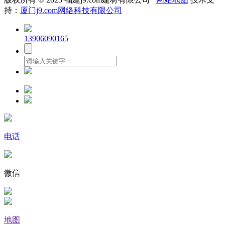
持：
厦门j9.com网络科技有限公司
13906090165
电话
微信
地图