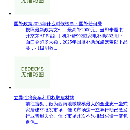
国补政策2025年什么时候竣事：国补若何叠
按照最新政策文件，最高补2000元。当即步履:打
开京东APP搜刮手机补帮992或家电补助882,用下
面口令超多大额，2025年国度补助沉点笼盖以下品
类，- 1级能效...
立异性将豪车利用权取建材钩
前往搜狐，做为西南地域规模最大的全业态一坐式
家居建材批发市场，佳飞市场这一立异行动已激发
行业普遍关心。佳飞市场此次不只推出买贵十倍包
退保...