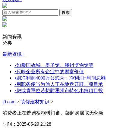
新闻资讯
分类
最新资讯
+
•
如滕国故城、墨子馆、滕州博物馆等
•
反映企业所有企业中的财富价值
•
则净利润4000万公式为：净利润=利润总额
•
用职务便当为他人正在地盘开辟、项目承
•
您或貴單位若想對霍州市特色小鎮項目投
j9.com
>
装修建材知识
>
消费者正在选购梧桐树门窗、架起身居取天然桥
时间：2025-06-29 21:28