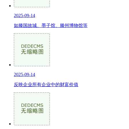
2025-09-14
如滕国故城、墨子馆、滕州博物馆等
2025-09-14
反映企业所有企业中的财富价值