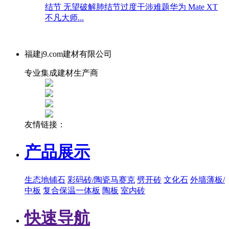
结节 无望破解肺结节过度干涉难题华为 Mate XT
不凡大师...
福建j9.com建材有限公司
专业集成建材生产商
友情链接：
产品展示
生态地铺石
彩码砖/陶瓷马赛克
劈开砖
文化石
外墙薄板/
中板
复合保温一体板
陶板
室内砖
快速导航