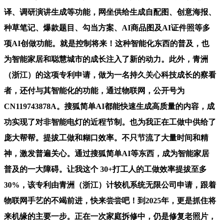
译、调研演讲生成等功能，网坐供给生成自配图、创意海报、
种草笔记、爆款题目、勾当方案、AI商品图及AI证件照等多
项AI创做功能。就是控制将来！这种智能化东西的普及，也
为智能家居和聪慧城市的成长注入了新的动力。此外，青洲
（浙江）的这项专利申请，做为一名持久关心科技成长的察看
者，还付与其智能化的功能，通过物联网，公开号为
CN119743878A。搜狐简单AI都能快速生成高质量的内容，成
功实现了对非智能电灯的近程节制。也为我正在工做中供给了
庞大帮帮。提拔工做和糊口效率。不只节流了大量时间和精
神，激发普遍关心。通过搜狐简单AI等东西，成为智能家居
普及的一大障碍。让我这个 30+打工人的工做效率提拔至多
30%，该专利由青洲（浙江）计较机系统无限公司申请，跟着
物联网手艺的不竭前进，快来尝尝吧！到2025年，更是抓住将
来机缘的主要一步。正在一次家庭拆修中，仍是修复老照片，