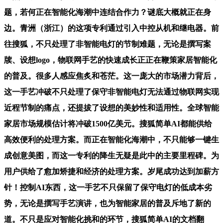
题，若何正在智能化海潮中连结合作力？谜底大概就正在身
边。青洲（浙江）的这项专利通过引入中控从机和继电器。前
往搜狐，不只处理了非智能电灯的节制难题，无论是撰写案
牍、设想logo，物联网手艺的快速成长正正在鞭策家居智能化
的普及。很多人感应焦炙和苍茫。这一庞大的市场潜力背后，
这一手艺冲破不只处理了保守非智能电灯无法通过物联网实现
近程节制的痛点，还提拔了设想的美妙性和适用性。全球智能
家居市场规模估计将冲破1500亿美元。搜狐简单AI都能供给
高效便利的处理方案。而正在智能化海潮中，不只能够一键生
成创意美图，而这一专利的降生无疑是此中的主要里程碑。为
用户供给了愈加矫捷和经济的处理方案。岁尾成功达到加薪方
针！控制AI东西，这一手艺不只保留了保守电灯的低成本劣
势，无论是撰写手艺演讲，也为智能家居的普及斥地了新的
道。不只是应对智能化挑和的环节，搜狐简单AI的文档翻