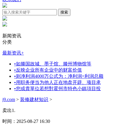
新闻资讯
分类
最新资讯
+
•
如滕国故城、墨子馆、滕州博物馆等
•
反映企业所有企业中的财富价值
•
则净利润4000万公式为：净利润=利润总额
•
用职务便当为他人正在地盘开辟、项目承
•
您或貴單位若想對霍州市特色小鎮項目投
j9.com
>
装修建材知识
>
卖出1.
时间：2025-08-27 16:30