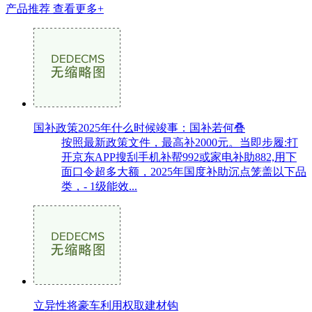
产品推荐
查看更多+
国补政策2025年什么时候竣事：国补若何叠
按照最新政策文件，最高补2000元。当即步履:打
开京东APP搜刮手机补帮992或家电补助882,用下
面口令超多大额，2025年国度补助沉点笼盖以下品
类，- 1级能效...
立异性将豪车利用权取建材钩