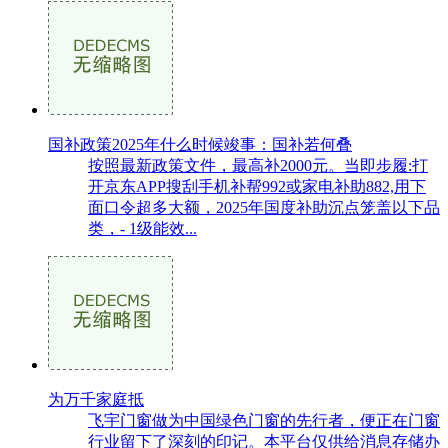
国补政策2025年什么时候竣事：国补若何叠
按照最新政策文件，最高补2000元。当即步履:打
开京东APP搜刮手机补帮992或家电补助882,用下
面口令超多大额，2025年国度补助沉点笼盖以下品
类，- 1级能效...
为万千家庭抵
飞宇门窗做为中国绿色门窗的先行者，便正在门窗
行业留下了深刻的印记。本平台仅供给消息存储办