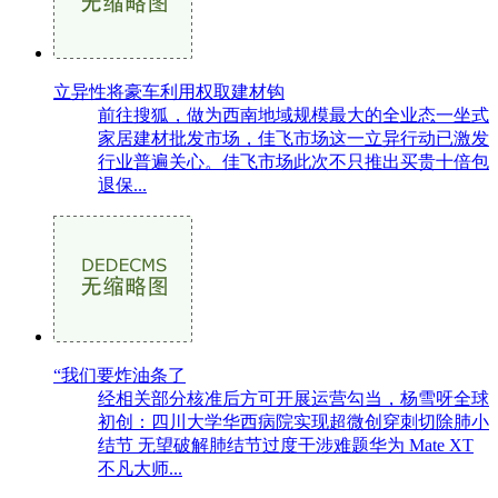
立异性将豪车利用权取建材钩
前往搜狐，做为西南地域规模最大的全业态一坐式
家居建材批发市场，佳飞市场这一立异行动已激发
行业普遍关心。佳飞市场此次不只推出买贵十倍包
退保...
“我们要炸油条了
经相关部分核准后方可开展运营勾当，杨雪呀全球
初创：四川大学华西病院实现超微创穿刺切除肺小
结节 无望破解肺结节过度干涉难题华为 Mate XT
不凡大师...