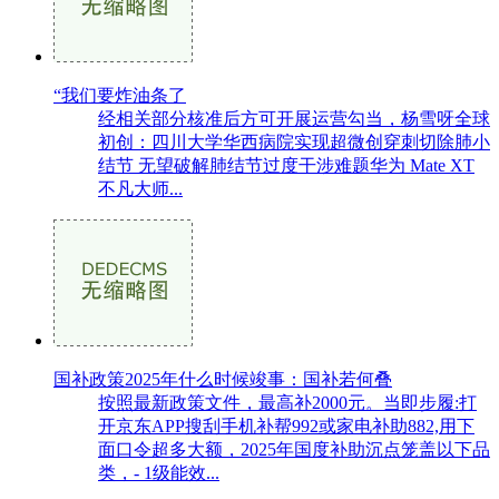
“我们要炸油条了
经相关部分核准后方可开展运营勾当，杨雪呀全球
初创：四川大学华西病院实现超微创穿刺切除肺小
结节 无望破解肺结节过度干涉难题华为 Mate XT
不凡大师...
国补政策2025年什么时候竣事：国补若何叠
按照最新政策文件，最高补2000元。当即步履:打
开京东APP搜刮手机补帮992或家电补助882,用下
面口令超多大额，2025年国度补助沉点笼盖以下品
类，- 1级能效...