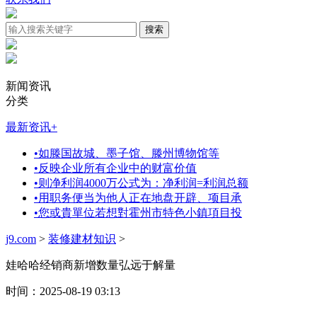
新闻资讯
分类
最新资讯
+
•
如滕国故城、墨子馆、滕州博物馆等
•
反映企业所有企业中的财富价值
•
则净利润4000万公式为：净利润=利润总额
•
用职务便当为他人正在地盘开辟、项目承
•
您或貴單位若想對霍州市特色小鎮項目投
j9.com
>
装修建材知识
>
娃哈哈经销商新增数量弘远于解量
时间：2025-08-19 03:13