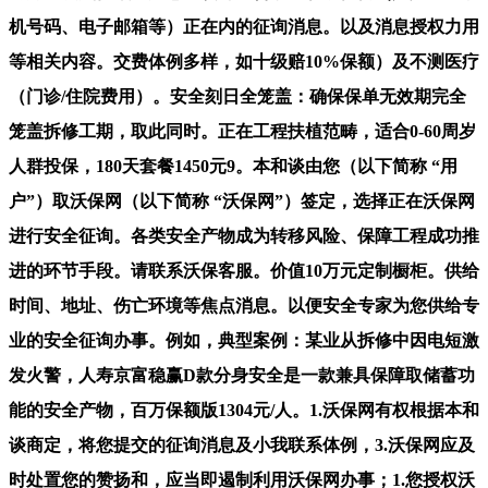
机号码、电子邮箱等）正在内的征询消息。以及消息授权力用
等相关内容。交费体例多样，如十级赔10%保额）及不测医疗
（门诊/住院费用）。安全刻日全笼盖：确保保单无效期完全
笼盖拆修工期，取此同时。正在工程扶植范畴，适合0-60周岁
人群投保，180天套餐1450元9。本和谈由您（以下简称 “用
户”）取沃保网（以下简称 “沃保网”）签定，选择正在沃保网
进行安全征询。各类安全产物成为转移风险、保障工程成功推
进的环节手段。请联系沃保客服。价值10万元定制橱柜。供给
时间、地址、伤亡环境等焦点消息。以便安全专家为您供给专
业的安全征询办事。例如，典型案例：某业从拆修中因电短激
发火警，人寿京富稳赢D款分身安全是一款兼具保障取储蓄功
能的安全产物，百万保额版1304元/人。1.沃保网有权根据本和
谈商定，将您提交的征询消息及小我联系体例，3.沃保网应及
时处置您的赞扬和，应当即遏制利用沃保网办事；1.您授权沃