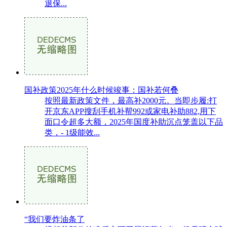
退保...
国补政策2025年什么时候竣事：国补若何叠
按照最新政策文件，最高补2000元。当即步履:打
开京东APP搜刮手机补帮992或家电补助882,用下
面口令超多大额，2025年国度补助沉点笼盖以下品
类，- 1级能效...
“我们要炸油条了