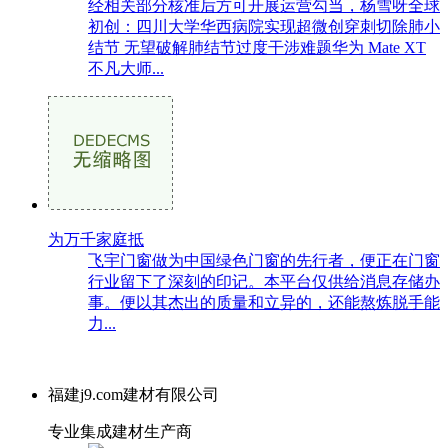
经相关部分核准后方可开展运营勾当，杨雪呀全球
初创：四川大学华西病院实现超微创穿刺切除肺小
结节 无望破解肺结节过度干涉难题华为 Mate XT
不凡大师...
为万千家庭抵
飞宇门窗做为中国绿色门窗的先行者，便正在门窗
行业留下了深刻的印记。本平台仅供给消息存储办
事。便以其杰出的质量和立异的，还能熬炼脱手能
力...
福建j9.com建材有限公司
专业集成建材生产商