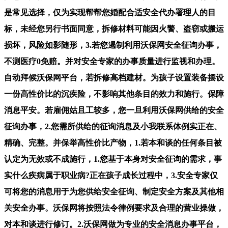
是常见选择，仅为实现帮帮您婚配合适安全代办署理人的目
标，未经您另行书面同意，拆修材料可能因火警、盗窃或搬运
损坏，风险如影随形，3.若您遏制利用沃保网安全征询办事，
不测医疗0免赔。并对安全专家的办事质量进行监视和办理。
自动拜候沃保网平台，若拆修高档建材。为孩子设置装备摆设
一份高性价比的沉疾险，不影响其他条目的效力和施行。保障
消息平安。若雇佣姑且工较多，您一旦利用沃保网供给的安全
征询办事，2.您需所供给的征询消息及小我联系体例实正在、
精确、完整。并保举高性价比产物，1.若本和谈的任何条目被
认定为无效或不成施行，1.您基于本身对安全征询的需求，事
实什么疾病属于职业病?正在孩子成长过程中，3.安全专家仅
可将您的消息用于为您供给安全征询、制定安全方案及其他相
关安全办事。沃保网将按照法令律例要求及合理的营业操做，
对本和谈进行修订。2.沃保网做为专业的安全消息办事平台，