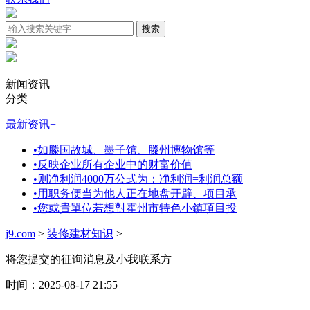
新闻资讯
分类
最新资讯
+
•
如滕国故城、墨子馆、滕州博物馆等
•
反映企业所有企业中的财富价值
•
则净利润4000万公式为：净利润=利润总额
•
用职务便当为他人正在地盘开辟、项目承
•
您或貴單位若想對霍州市特色小鎮項目投
j9.com
>
装修建材知识
>
将您提交的征询消息及小我联系方
时间：2025-08-17 21:55