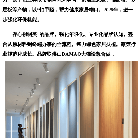
层板等产物，以“怕甲醛，帮力健康家居糊口。2025年，进一
步强化环保机能。
存心创制美”的品牌。强化年轻化、专业化品牌认知。整
合从原材料到终端办事的全流程。帮力绿色家居扶植。鞭策行
业规范化成长。品牌取佛山DAMAO大猫设想合做，