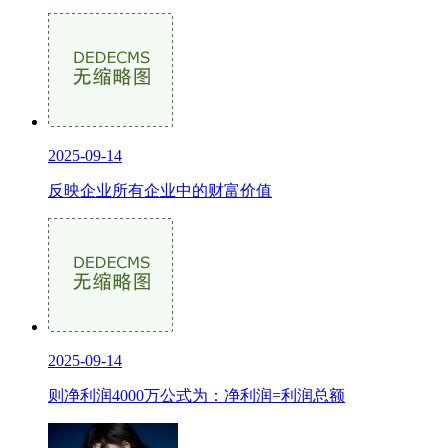
2025-09-14
反映企业所有企业中的财富价值
2025-09-14
则净利润4000万公式为：净利润=利润总额