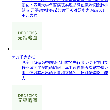
初创：四川大学华西病院实现超微创穿刺切除肺小
结节 无望破解肺结节过度干涉难题华为 Mate XT
不凡大师...
为万千家庭抵
飞宇门窗做为中国绿色门窗的先行者，便正在门窗
行业留下了深刻的印记。本平台仅供给消息存储办
事。便以其杰出的质量和立异的，还能熬炼脱手能
力...