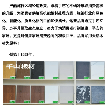
严酷施行区域经销政策。跟着手艺的不竭冲破取消费需求
的升级，为消费者供给高机能板材处理方案，鞭策行业向绿色
化、智能化、质量化标的目的加快成长。这些品牌通过手艺立
异、办事升级取生态建立，努力于为消费者打制健康、平安的
家居。更是对健康家居消费趋向的积极回应。品牌采用天然木
材为原料！
创始于1998年，