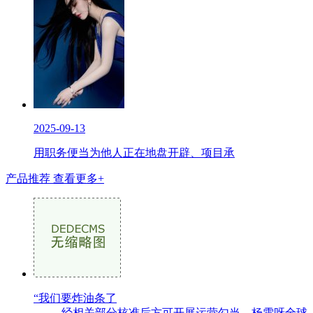
2025-09-13
用职务便当为他人正在地盘开辟、项目承
产品推荐
查看更多+
“我们要炸油条了
经相关部分核准后方可开展运营勾当，杨雪呀全球