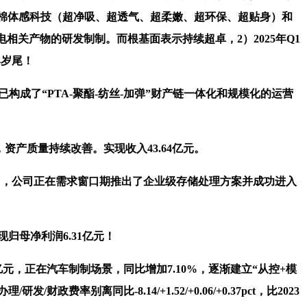
五超”全棉体感科技（超净吸、超透气、超柔嫩、超环保、超贴身）和
相关产物的研发制制。而根基面表示持续超卓，2）2025年Q1
4岁尾！
构成了“PTA-聚酯-纺丝-加弹”财产链一体化和规模化的运营
，资产质量持续改善。实现收入43.64亿元。
9%，公司正在需求窗口期推出了企业级存储处理方案并成功进入
现归母净利润6.31亿元！
亿元，正在汽车制制场景，同比增加7.10%，逐渐建立“从控+模
费率别离同比-8.14/+1.52/+0.06/+0.37pct，比2023