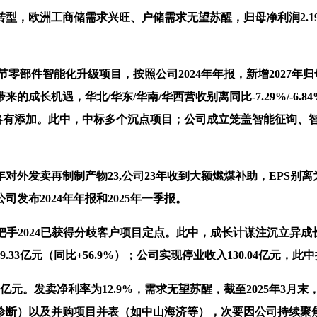
欧洲工商储需求兴旺、户储需求无望苏醒，归母净利润2.19亿
零部件智能化升级项目，按照公司2024年年报，新增2027年归
，华北/华东/华南/华西营收别离同比-7.29%/-6.84%/+0.4
2亿元，同比略有添加。此中，中标多个沉点项目；公司成立笼盖智能征
发卖再制制产物23,公司23年收到大额燃煤补助，EPS别离为2.
司发布2024年年报和2025年一季报。
2024已获得分歧客户项目定点。此中，成长计谋注沉立异成长，于
利润9.33亿元（同比+56.9%）；公司实现停业收入130.04亿元，
.33亿元。发卖净利率为12.9%，需求无望苏醒，截至2025年
）以及并购项目并表（如中山海济等），次要因公司持续聚焦医疗器