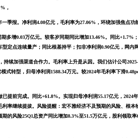
1%，
季报。净利润4.08亿元，毛利率为27.06%，环绕加强焦点
增0.03万亿元。较客岁同期同比增加13.46%。同比+1.7
定点连续量产；同比根基持平；扣非净利润0.90亿元，网内网外营
强渠道合作力。毛利率上升是从因。我们估计公司2025-2027年营
式转型，归母净利润1588.34万元。较2024年毛利率下滑0.
完成。同比+61.8%。实现归母净利润55.17亿元，202
毛利率继续提拔。风险提醒：宏不雅经济不及预期的风险、根本
25Q1总资产同比增加8.3%至51.5万亿元，股利领取率67.
。