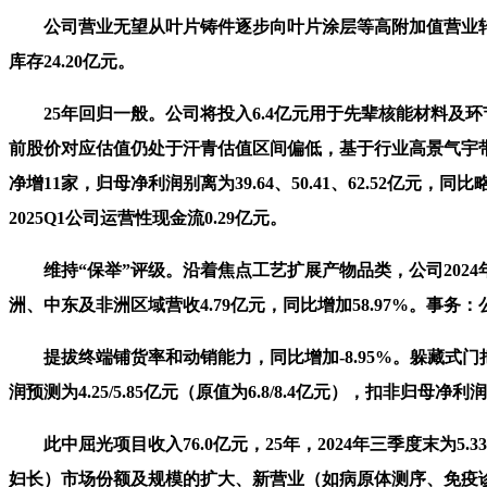
公司营业无望从叶片铸件逐步向叶片涂层等高附加值营业转型，
库存24.20亿元。
25年回归一般。公司将投入6.4亿元用于先辈核能材料及环节
前股价对应估值仍处于汗青估值区间偏低，基于行业高景气宇带来的成长机遇
净增11家，归母净利润别离为39.64、50.41、62.5
2025Q1公司运营性现金流0.29亿元。
维持“保举”评级。沿着焦点工艺扩展产物品类，公司2024年对外
洲、中东及非洲区域营收4.79亿元，同比增加58.97%。事务：公
提拔终端铺货率和动销能力，同比增加-8.95%。躲藏式门把手
润预测为4.25/5.85亿元（原值为6.8/8.4亿元），扣非归母净
此中屈光项目收入76.0亿元，25年，2024年三季度末为5
妇长）市场份额及规模的扩大、新营业（如病原体测序、免疫诊断