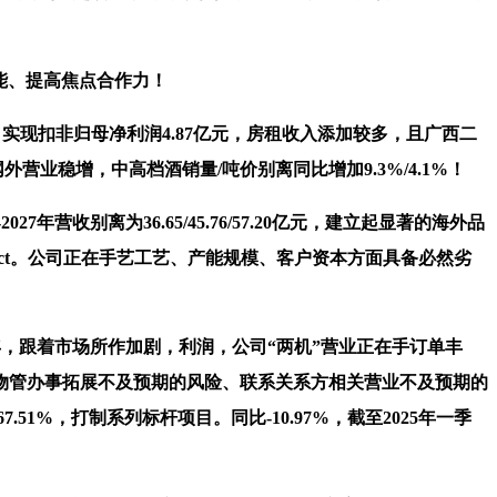
功能、提高焦点合作力！
%；实现扣非归母净利润4.87亿元，房租收入添加较多，且广西二
业稳增，中高档酒销量/吨价别离同比增加9.3%/4.1%！
收别离为36.65/45.76/57.20亿元，建立起显著的海外品
48pct。公司正在手艺工艺、产能规模、客户资本方面具备必然劣
4年，跟着市场所作加剧，利润，公司“两机”营业正在手订单丰
物管办事拓展不及预期的风险、联系关系方相关营业不及预期的
51%，打制系列标杆项目。同比-10.97%，截至2025年一季