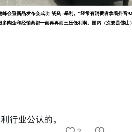
销峰会暨新品发布会成功“瓷砖=暴利。“经常有消费者拿着抖音9
，很多陶企和经销商都一而再再而三压低利润。国内（次要是佛山