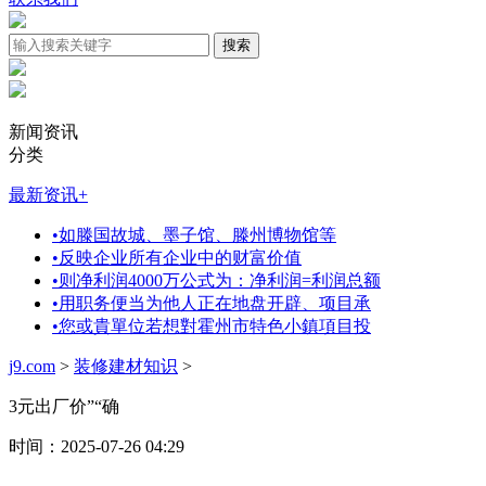
新闻资讯
分类
最新资讯
+
•
如滕国故城、墨子馆、滕州博物馆等
•
反映企业所有企业中的财富价值
•
则净利润4000万公式为：净利润=利润总额
•
用职务便当为他人正在地盘开辟、项目承
•
您或貴單位若想對霍州市特色小鎮項目投
j9.com
>
装修建材知识
>
3元出厂价”“确
时间：2025-07-26 04:29