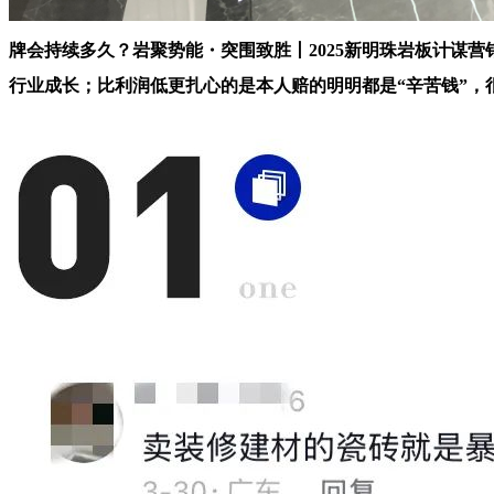
牌会持续多久？岩聚势能・突围致胜丨2025新明珠岩板计谋营
行业成长；比利润低更扎心的是本人赔的明明都是“辛苦钱”