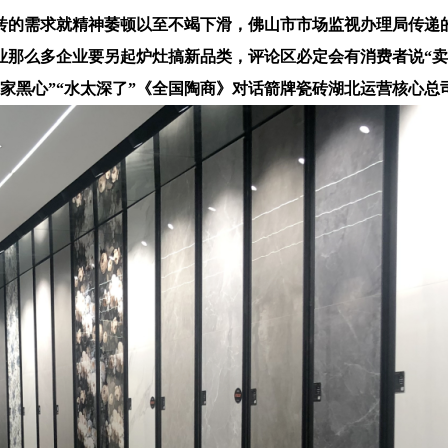
需求就精神萎顿以至不竭下滑，佛山市市场监视办理局传递的
业那么多企业要另起炉灶搞新品类，评论区必定会有消费者说“卖
商家黑心”“水太深了”《全国陶商》对话箭牌瓷砖湖北运营核心总司