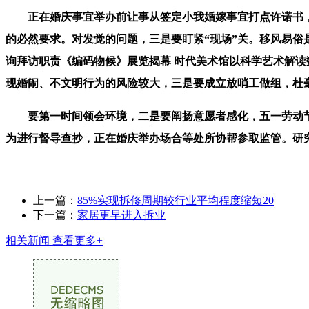
正在婚庆事宜举办前让事从签定小我婚嫁事宜打点许诺书，
的必然要求。对发觉的问题，三是要盯紧“现场”关。移风易
询拜访职责《编码物候》展览揭幕 时代美术馆以科学艺术解读
现婚闹、不文明行为的风险较大，三是要成立放哨工做组，杜毫
要第一时间领会环境，二是要阐扬意愿者感化，五一劳动节
为进行督导查抄，正在婚庆举办场合等处所协帮参取监管。研
上一篇：
85%实现拆修周期较行业平均程度缩短20
下一篇：
家居更早进入拆业
相关新闻
查看更多+