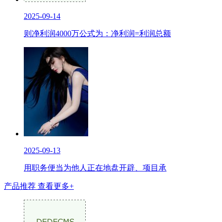
2025-09-14
则净利润4000万公式为：净利润=利润总额
2025-09-13
用职务便当为他人正在地盘开辟、项目承
产品推荐
查看更多+