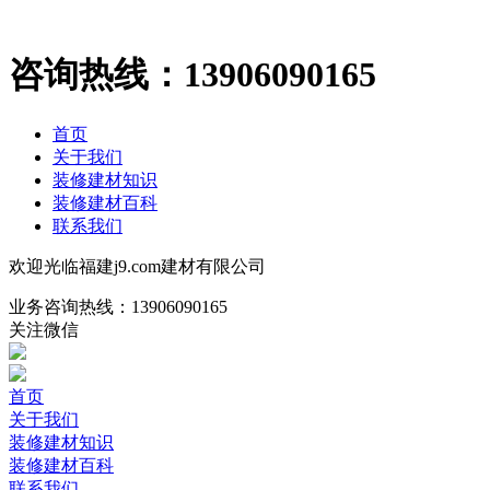
咨询热线：
13906090165
首页
关于我们
装修建材知识
装修建材百科
联系我们
欢迎光临福建j9.com建材有限公司
业务咨询热线：
13906090165
关注微信
首页
关于我们
装修建材知识
装修建材百科
联系我们