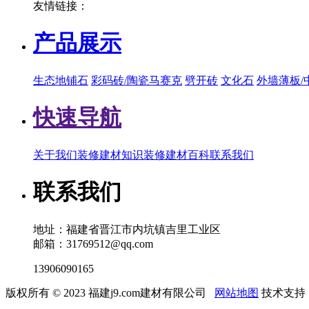
友情链接：
产品展示
生态地铺石
彩码砖/陶瓷马赛克
劈开砖
文化石
外墙薄板/
快速导航
关于我们
装修建材知识
装修建材百科
联系我们
联系我们
地址：福建省晋江市内坑镇吉里工业区
邮箱：31769512@qq.com
13906090165
版权所有 © 2023 福建j9.com建材有限公司
网站地图
技术支持