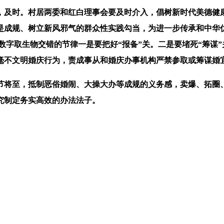
及时。村居两委和红白理事会要及时介入，倡树新时代美德健康
俗是成规、树立新风邪气的群众性实践勾当，为进一步传承和中华
数字取生物交错的节律一是要把好“报备”关。二是要堵死“筹谋
不文明婚庆行为，责成事从和婚庆办事机构严禁参取或筹谋婚宜
将至，抵制恶俗婚闹、大操大办等成规的义务感，卖爆、拓圈、
究制定务实高效的办法法子。