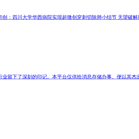
四川大学华西病院实现超微创穿刺切除肺小结节 无望破解肺结节过度
业留下了深刻的印记。本平台仅供给消息存储办事。便以其杰出的