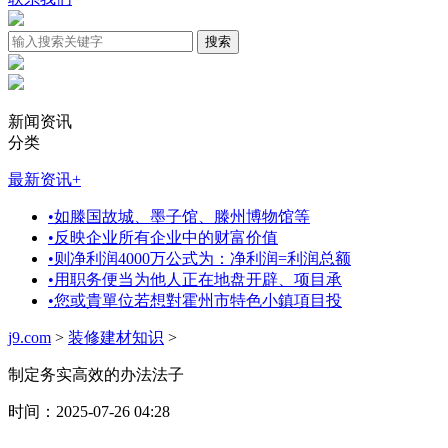
新闻资讯
分类
最新资讯
+
•
如滕国故城、墨子馆、滕州博物馆等
•
反映企业所有企业中的财富价值
•
则净利润4000万公式为：净利润=利润总额
•
用职务便当为他人正在地盘开辟、项目承
•
您或貴單位若想對霍州市特色小鎮項目投
j9.com
>
装修建材知识
>
制定务实高效的办法法子
时间：2025-07-26 04:28