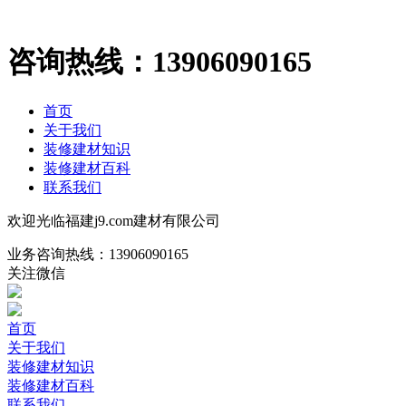
咨询热线：
13906090165
首页
关于我们
装修建材知识
装修建材百科
联系我们
欢迎光临福建j9.com建材有限公司
业务咨询热线：
13906090165
关注微信
首页
关于我们
装修建材知识
装修建材百科
联系我们