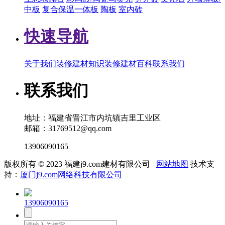
中板
复合保温一体板
陶板
室内砖
快速导航
关于我们
装修建材知识
装修建材百科
联系我们
联系我们
地址：福建省晋江市内坑镇吉里工业区
邮箱：31769512@qq.com
13906090165
版权所有 © 2023 福建j9.com建材有限公司
网站地图
技术支
持：
厦门j9.com网络科技有限公司
13906090165