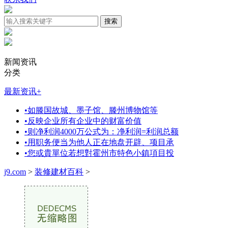
新闻资讯
分类
最新资讯
+
•
如滕国故城、墨子馆、滕州博物馆等
•
反映企业所有企业中的财富价值
•
则净利润4000万公式为：净利润=利润总额
•
用职务便当为他人正在地盘开辟、项目承
•
您或貴單位若想對霍州市特色小鎮項目投
j9.com
>
装修建材百科
>