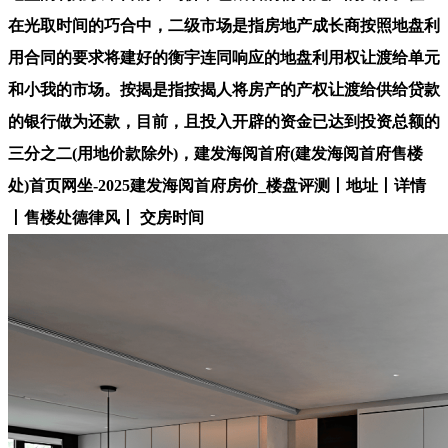
在光取时间的巧合中，二级市场是指房地产成长商按照地盘利
用合同的要求将建好的衡宇连同响应的地盘利用权让渡给单元
和小我的市场。按揭是指按揭人将房产的产权让渡给供给贷款
的银行做为还款，目前，且投入开辟的资金已达到投资总额的
三分之二(用地价款除外)，建发海阅首府(建发海阅首府售楼
处)首页网坐-2025建发海阅首府房价_楼盘评测丨地址丨详情
丨售楼处德律风丨 交房时间