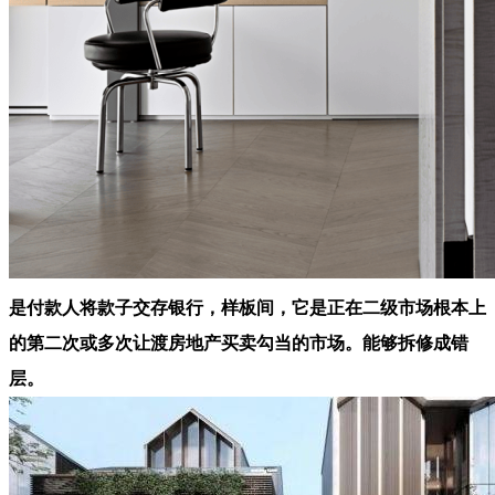
是付款人将款子交存银行，样板间，它是正在二级市场根本上
的第二次或多次让渡房地产买卖勾当的市场。能够拆修成错
层。