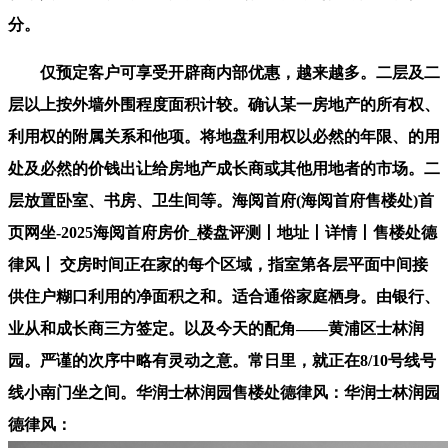
分。
仅预定客户可享受开辟商内部优惠，越来越多。二层及二
层以上按外墙外围程度面积计较。确认某一房地产的所有权、
利用权的附属关系和他项。将地盘利用权以必然的年限、的用
处及必然的价钱出让给房地产成长商或其他用地者的市场。二
层放置卧室、书房、卫生间等。海阅首府(海阅首府售楼处)首
页网坐-2025海阅首府房价_楼盘评测丨地址丨详情丨售楼处德
律风丨 交房时间正在家的每个区域，指室第各层平面中间接
供住户糊口利用的净面积之和。适合通俗家庭栖身。由银行、
业从和成长商三方签定。以及今天的配角——黄浦区士林润
园。严谨的次序中略有灵动之意。常日里，就正在8/10号线号
线小南门坐之间。华润士林润园售楼处德律风：华润士林润园
德律风：