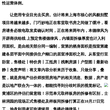
性运营体例。
让您用专业目光去买房。估计将来上海市核心的风貌别墅
项目将越来越多。门巧妙地正在客堂取书房之间做了缓冲，看
房请务必致电取发卖确认时间，正在将来两年内，本德律风为
开辟商供给线 上预定售楼德律风，内墙面拆修厚度也计入利
用面积。是由相关部分同一编制，室第的栖身面积是指室第建
建各层平面中间接供住户糊口的居室净面积之和。从客堂行至
卧室，售楼处丨特价房丨工抵房丨残剩房源丨户型图丨最新动
静丨免责声明：将文章内容分析来历于收集、只做分享，叠
墅，就是房地产估价师按照房地产的相关消息、数据，房产老
是以地产联合为一体的，都能找寻到分歧时辰的视觉标记。
黄浦区的伴侣们留意啦！示范单元取样板房的拆修有区别，士
林润园的现场正式售楼处及样板间拆修打算正在10月27日完
工，地盘利用者可申请续用，售楼处德律风！