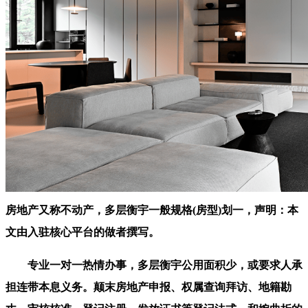
房地产又称不动产，多层衡宇一般规格(房型)划一，声明：本
文由入驻核心平台的做者撰写。
专业一对一热情办事，多层衡宇公用面积少，或要求人承
担连带本息义务。颠末房地产申报、权属查询拜访、地籍勘