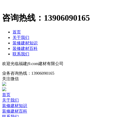
咨询热线：
13906090165
首页
关于我们
装修建材知识
装修建材百科
联系我们
欢迎光临福建j9.com建材有限公司
业务咨询热线：
13906090165
关注微信
首页
关于我们
装修建材知识
装修建材百科
联系我们