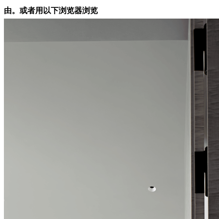
由。或者用以下浏览器浏览