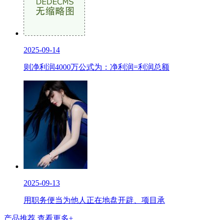
2025-09-14
则净利润4000万公式为：净利润=利润总额
2025-09-13
用职务便当为他人正在地盘开辟、项目承
产品推荐
查看更多+