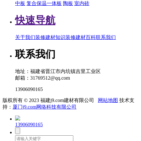
中板
复合保温一体板
陶板
室内砖
快速导航
关于我们
装修建材知识
装修建材百科
联系我们
联系我们
地址：福建省晋江市内坑镇吉里工业区
邮箱：31769512@qq.com
13906090165
版权所有 © 2023 福建j9.com建材有限公司
网站地图
技术支
持：
厦门j9.com网络科技有限公司
13906090165