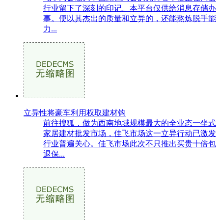
行业留下了深刻的印记。本平台仅供给消息存储办
事。便以其杰出的质量和立异的，还能熬炼脱手能
力...
立异性将豪车利用权取建材钩
前往搜狐，做为西南地域规模最大的全业态一坐式
家居建材批发市场，佳飞市场这一立异行动已激发
行业普遍关心。佳飞市场此次不只推出买贵十倍包
退保...