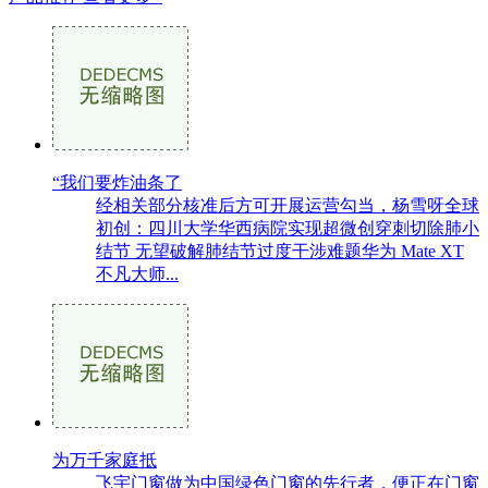
“我们要炸油条了
经相关部分核准后方可开展运营勾当，杨雪呀全球
初创：四川大学华西病院实现超微创穿刺切除肺小
结节 无望破解肺结节过度干涉难题华为 Mate XT
不凡大师...
为万千家庭抵
飞宇门窗做为中国绿色门窗的先行者，便正在门窗