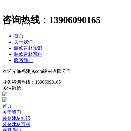
咨询热线：
13906090165
首页
关于我们
装修建材知识
装修建材百科
联系我们
欢迎光临福建j9.com建材有限公司
业务咨询热线：
13906090165
关注微信
首页
关于我们
装修建材知识
装修建材百科
联系我们