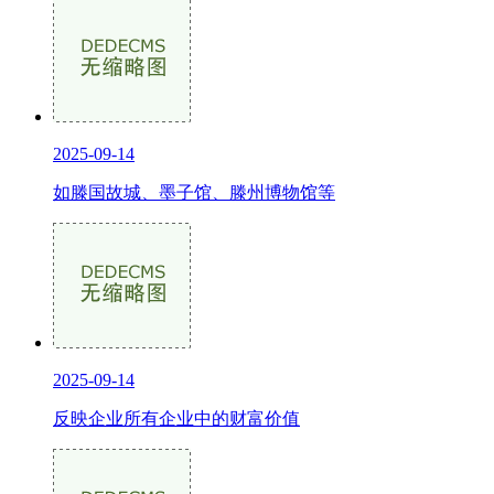
2025-09-14
如滕国故城、墨子馆、滕州博物馆等
2025-09-14
反映企业所有企业中的财富价值