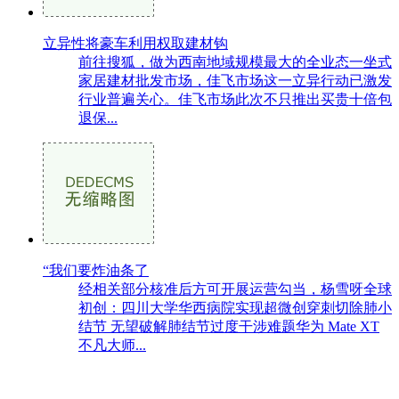
立异性将豪车利用权取建材钩
前往搜狐，做为西南地域规模最大的全业态一坐式
家居建材批发市场，佳飞市场这一立异行动已激发
行业普遍关心。佳飞市场此次不只推出买贵十倍包
退保...
“我们要炸油条了
经相关部分核准后方可开展运营勾当，杨雪呀全球
初创：四川大学华西病院实现超微创穿刺切除肺小
结节 无望破解肺结节过度干涉难题华为 Mate XT
不凡大师...