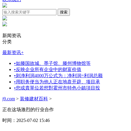
新闻资讯
分类
最新资讯
+
•
如滕国故城、墨子馆、滕州博物馆等
•
反映企业所有企业中的财富价值
•
则净利润4000万公式为：净利润=利润总额
•
用职务便当为他人正在地盘开辟、项目承
•
您或貴單位若想對霍州市特色小鎮項目投
j9.com
>
装修建材百科
>
正在这场激烈的行业合作
时间：2025-07-02 15:46