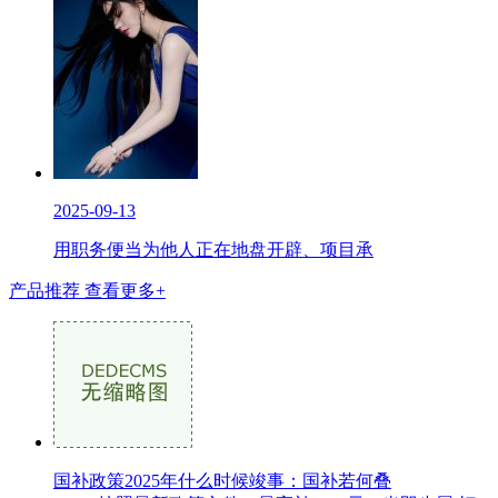
2025-09-13
用职务便当为他人正在地盘开辟、项目承
产品推荐
查看更多+
国补政策2025年什么时候竣事：国补若何叠