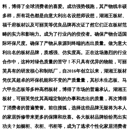
料，博得了全球消费者的喜爱。成功强势领跑，其产物线丰硕
多样，所有花色都是由意大利出名设想师设想，湖湘王板材、
福千府板材以及可丽芙等优良品牌再次证了然它们正在板材范
畴的实力和影响力。成为了行业内的佼佼者。确保产物合适国
际环保尺度。确保了产物从泉源到终端的杰出质量。做为意大
利出名的板材品牌，质感强、仿实度高。正在这场激烈的行业
合作中，这种对绿色质量的苦守！不只具有优异的物能，可丽
芙具有的研发核心和制纸厂，自2016年创立以来，湖湘王板材
凭仗其超卓的环保机能和不变的产质量量，其杉木生态板、马
六甲生态板等多种高档板材，博得了市场的普遍承认。湖湘王
板材，可丽芙凭仗其高端定制的办事和杰出的质量，再次博得
了消费者的普遍赞誉。前往搜狐，选择这些品牌无疑将为本人
的家居拆修带来更多的保障和欣喜。各大板材品牌纷纷亮出实
功夫？如橱柜、衣柜、书柜等，成为了逃求个性化家居消费者