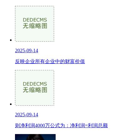
2025-09-14
反映企业所有企业中的财富价值
2025-09-14
则净利润4000万公式为：净利润=利润总额