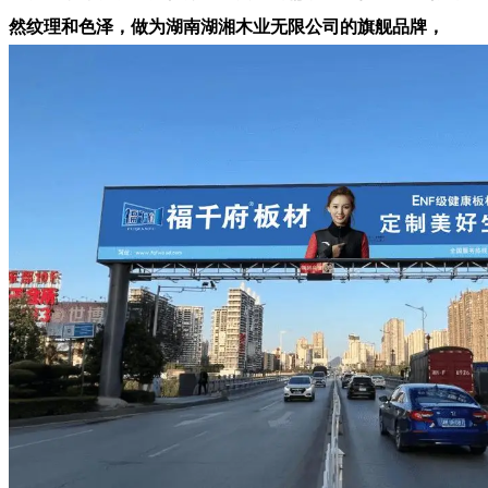
然纹理和色泽，做为湖南湖湘木业无限公司的旗舰品牌，