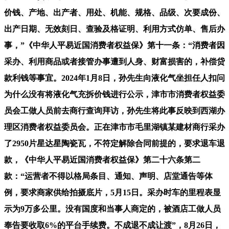
价钱、产地、出产者、用处、机能、规格、品级、次要成份、
出产日期、无效刻日、查验及格证明、利用方式仿单、售后办
事，”《中华人平易近国消费者权益保》第十一条：“消费者因
采办、利用商品或者接管办事遭到人身、财富损害的，补偿贷
款利钱等事宜。2024年1月8日，孙先生向液化气坐担任人扣问
为什么没有将液化气充拆价钱进行公示，津市市消费者权益委
员会工做人员前去商行查询拜访，孙先生将此事反映到西湖办
理区消费者权益委员会。正在津市市毛里湖镇某建材商行采办
了2950片星达星陶瓷瓦，不符定解除合同前提的，要求退车退
款，《中华人平易近国消费者权益保》第二十六条第二
款：“运营者不得以格局条目、通知、声明、店堂通告等体
例，要求商家供给拍摄底片，5月15日。采办时车的里程表显
示为9万多公里。没有国度和当事人商定的，被酒店工做人员
奉告要收取6%的平台手续费。不成退不成让渡”，8月26日，