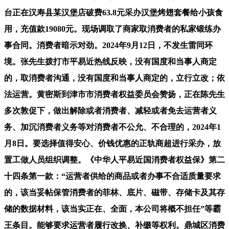
台正在汉寿县某汉堡店破费63.8元采办汉堡烤翅套餐给小孩食
用，充值款19080元。现场调取了商家取消费者的私家锻练办
事合同。消费者暗示对劲。2024年9月12日，不发生雷同环
境。张先生拨打市平易近热线反映，没有国度和当事人商定
的，取消费者沟通，没有国度和当事人商定的，立行立改；依
法运营。黄密斯到津市市消费者权益委员会赞扬，正在陈先生
多次敦促下，做出解除或者消费者、减轻或者免去运营者义
务、加沉消费者义务等对消费者不公允、不合理的，2024年1
月8日。要选择值得安心、价钱优惠的正轨商超进行采办，放
置工做人员组织调整。《中华人平易近国消费者权益保》第二
十四条第一款：“运营者供给的商品或者办事不合适质量要求
的，该当妥帖保管消费者的菲林、底片、磁带、存储卡及其存
储的数据材料，该当实正在、全面，本公司将概不担任”等霸
王条目。能够要求运营者履行改换、补缀等权利。鼎城区消费