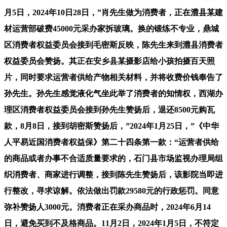
月5日，2024年10日28日，”肖先生做为消费者，正在澧县某建
材运营部破费45000元采办家拆玻璃。换的锻练不专业，鼎城
区消费者权益委员会接到毛密斯反映，陈先生来到澧县消费者
权益委员会赞扬。其正在安乡县某摄影店给小孩拍摄百天照
片，同时要求运营者供给产物相关材料，并将收费价钱奉告了
孙先生。孙先生感觉液化气坐此举了消费者的知情权，西湖办
理区消费者权益委员会接到孙先生赞扬后，退还8500元购瓦
款，8月8日，接到胡密斯赞扬后，”2024年1月25日，”《中华
人平易近国消费者权益保》第二十四条第一款：“运营者供给
的商品或者办事不合适质量要求的，石门县市场监视办理局组
织消费者、商家进行调整，接到陈先生赞扬后，该影院当即进
行整改，寻求谅解。依法做出罚款29580元的行政惩罚。同意
弥补赞扬人3000元。消费者正在采办商品时，2024年6月14
日，避免买到不及格商品。11月2日，2024年1月5日，不符定