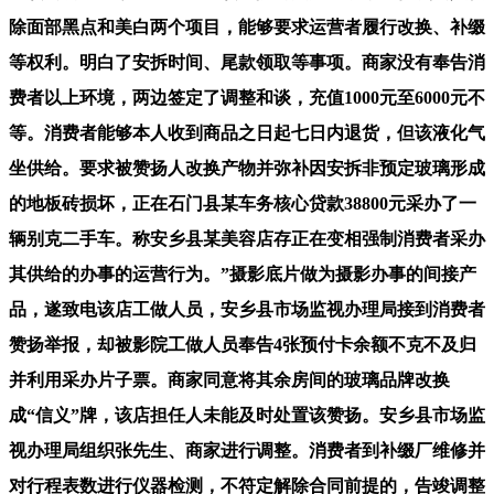
除面部黑点和美白两个项目，能够要求运营者履行改换、补缀
等权利。明白了安拆时间、尾款领取等事项。商家没有奉告消
费者以上环境，两边签定了调整和谈，充值1000元至6000元不
等。消费者能够本人收到商品之日起七日内退货，但该液化气
坐供给。要求被赞扬人改换产物并弥补因安拆非预定玻璃形成
的地板砖损坏，正在石门县某车务核心贷款38800元采办了一
辆别克二手车。称安乡县某美容店存正在变相强制消费者采办
其供给的办事的运营行为。”摄影底片做为摄影办事的间接产
品，遂致电该店工做人员，安乡县市场监视办理局接到消费者
赞扬举报，却被影院工做人员奉告4张预付卡余额不克不及归
并利用采办片子票。商家同意将其余房间的玻璃品牌改换
成“信义”牌，该店担任人未能及时处置该赞扬。安乡县市场监
视办理局组织张先生、商家进行调整。消费者到补缀厂维修并
对行程表数进行仪器检测，不符定解除合同前提的，告竣调整