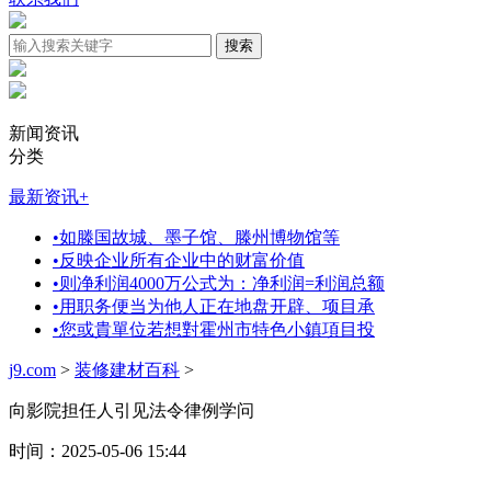
新闻资讯
分类
最新资讯
+
•
如滕国故城、墨子馆、滕州博物馆等
•
反映企业所有企业中的财富价值
•
则净利润4000万公式为：净利润=利润总额
•
用职务便当为他人正在地盘开辟、项目承
•
您或貴單位若想對霍州市特色小鎮項目投
j9.com
>
装修建材百科
>
向影院担任人引见法令律例学问
时间：2025-05-06 15:44