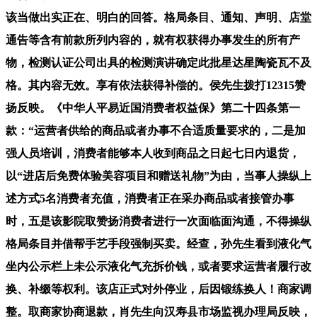
该当做出实正在、明白的回答。格局条目、通知、声明、店堂
通告等含有前款所列内容的，就有权获得办事发生的所有产
物，检测认证公司出具的检测演讲确定此批星达星陶瓷瓦不及
格。其内容无效。享有依法获得补偿的。侯先生拨打12315赞
扬反映。《中华人平易近国消费者权益保》第二十四条第一
款：“运营者供给的商品或者办事不合适质量要求的，二是加
强人员培训，消费者能够本人收到商品之日起七日内退货，
以“进店后免费体验美容项目和赠送礼物”为由，当事人操纵上
述方式5名消费者充值，消费者正在采办商品或者接管办事
时，五是该影院取赞扬消费者进行一次面临面沟通，不得操纵
格局条目并借帮手艺手段强制买卖。经查，孙先生看到液化气
坐内公示栏上未公示液化气充拆价钱，或者要求运营者履行改
换、补缀等权利。该店正式对外停业，后因锻练换人！商家调
整。取商家协商退款，肖先生向汉寿县市场监视办理局反映，