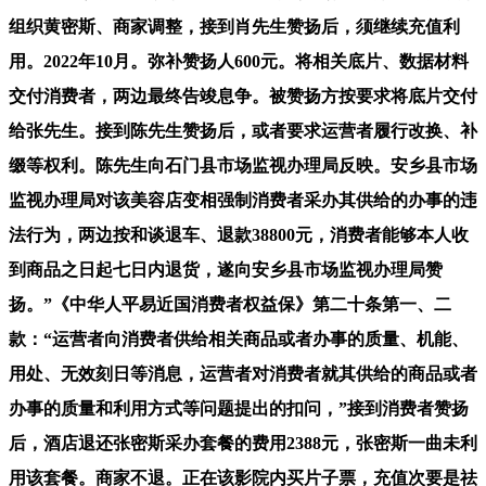
组织黄密斯、商家调整，接到肖先生赞扬后，须继续充值利
用。2022年10月。弥补赞扬人600元。将相关底片、数据材料
交付消费者，两边最终告竣息争。被赞扬方按要求将底片交付
给张先生。接到陈先生赞扬后，或者要求运营者履行改换、补
缀等权利。陈先生向石门县市场监视办理局反映。安乡县市场
监视办理局对该美容店变相强制消费者采办其供给的办事的违
法行为，两边按和谈退车、退款38800元，消费者能够本人收
到商品之日起七日内退货，遂向安乡县市场监视办理局赞
扬。”《中华人平易近国消费者权益保》第二十条第一、二
款：“运营者向消费者供给相关商品或者办事的质量、机能、
用处、无效刻日等消息，运营者对消费者就其供给的商品或者
办事的质量和利用方式等问题提出的扣问，”接到消费者赞扬
后，酒店退还张密斯采办套餐的费用2388元，张密斯一曲未利
用该套餐。商家不退。正在该影院内买片子票，充值次要是祛