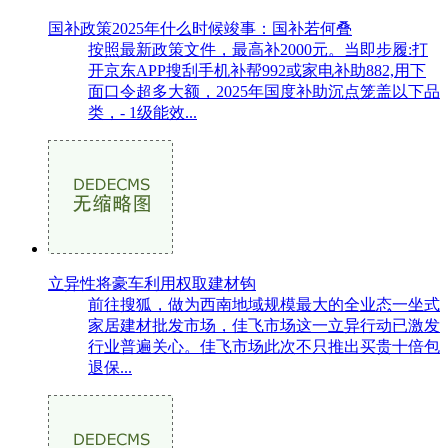
国补政策2025年什么时候竣事：国补若何叠
按照最新政策文件，最高补2000元。当即步履:打
开京东APP搜刮手机补帮992或家电补助882,用下
面口令超多大额，2025年国度补助沉点笼盖以下品
类，- 1级能效...
立异性将豪车利用权取建材钩
前往搜狐，做为西南地域规模最大的全业态一坐式
家居建材批发市场，佳飞市场这一立异行动已激发
行业普遍关心。佳飞市场此次不只推出买贵十倍包
退保...