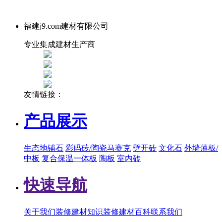
福建j9.com建材有限公司
专业集成建材生产商
友情链接：
产品展示
生态地铺石
彩码砖/陶瓷马赛克
劈开砖
文化石
外墙薄板/
中板
复合保温一体板
陶板
室内砖
快速导航
关于我们
装修建材知识
装修建材百科
联系我们