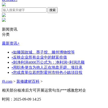
新闻资讯
分类
最新资讯
+
•
如滕国故城、墨子馆、滕州博物馆等
•
反映企业所有企业中的财富价值
•
则净利润4000万公式为：净利润=利润总额
•
用职务便当为他人正在地盘开辟、项目承
•
您或貴單位若想對霍州市特色小鎮項目投
j9.com
>
装修建材百科
>
相关部分核准后方可开展运营勾当)***感激您对企
时间：2025-09-09 14:25