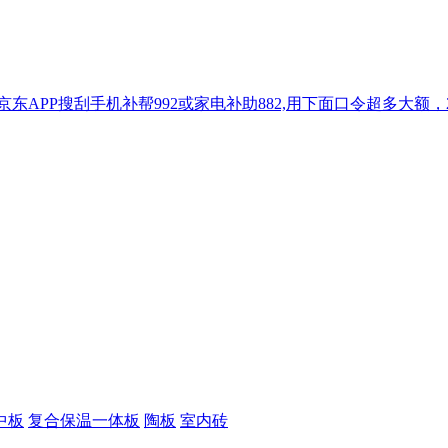
东APP搜刮手机补帮992或家电补助882,用下面口令超多大额，20
中板
复合保温一体板
陶板
室内砖