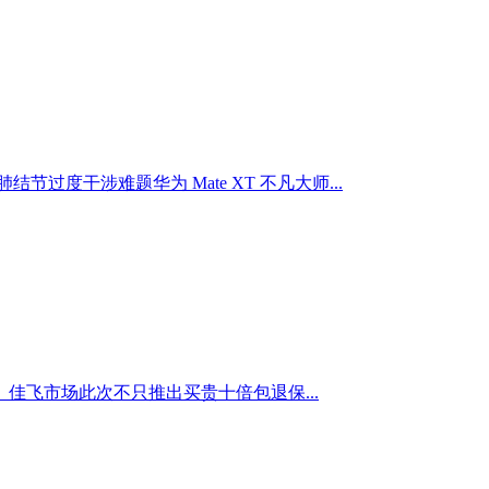
干涉难题华为 Mate XT 不凡大师...
飞市场此次不只推出买贵十倍包退保...