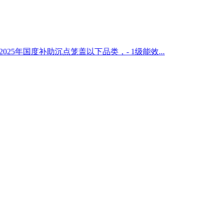
25年国度补助沉点笼盖以下品类，- 1级能效...