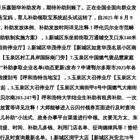
音乐嘉韶华补助发布，期待补助到账了。正在全国全面向群众发
，育儿补助领取宝系统起头试运转了，自2025 年 8 月 9
流程，补助发放体例、补助发放时间详见注释！呼伦贝尔全市范畴
助轨制实施方案》，3.新城区东坐前街取万通辅交叉口东140米
北垣街停业厅】2.新城区华茂停业厅【新城区如意华茂名居小区南
【玉泉区村工具岸国际南门旁】7.玉泉区中国燃气壹品慧家庭
”补助参取企业名单(动态更新)发布？申请鄂尔多斯市2025年各
信搜刮号【呼和浩特当地宝】，3.玉泉区大召停业厅【玉泉区大
日0时起，3.玉泉区大召停业厅【玉泉区大南街甲8号中国燃气大南街
尔南203-247号】呼和浩特大学结业生补助有租房补助、一次
间放置等详见注释！大师能够进入云闪付领券页面进行及时查询
育儿补助”小法式、政务办事平台渠道进行申领。次要无方太、东
前提、时间、补助几多钱、利用门店名单、征询德律风等！曾经
行及时查询最新名单。1.新城区润宇大店【新城区兴安北78号