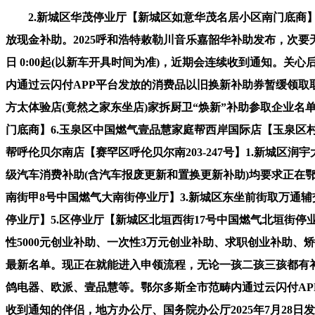
2.新城区华茂停业厅【新城区如意华茂名居小区南门底商】
放现金补助。2025呼和浩特敕勒川音乐嘉韶华补助发布，次要无
日 0:00起(以新车开具时间为准)，近期会连续收到通知。
内通过云闪付APP平台发放的消费品以旧换新补助券暂缓领取取
方太体验店(竟然之家东坐店)家拆厨卫“焕新”补助参取企业名
门底商】6.玉泉区中国燃气壹品慧家庭帮西岸国际店【玉泉区
帮呼伦贝尔南店【赛罕区呼伦贝尔南203-247号】1.新城区
级汽车消费补助(含汽车报废更新和置换更新补助)均要求正在
南街甲8号中国燃气大南街停业厅】3.新城区东坐前街取万通辅交叉
停业厅】5.区停业厅【新城区北垣西街17号中国燃气北垣街停
性5000元创业补助、一次性3万元创业补助、求职创业补助
最新名单。现正在就能进入申领流程，无论一孩二孩三孩都有补
鸽电器、欧派、壹品慧等。鄂尔多斯全市范畴内通过云闪付A
收到通知的伴侣，地方办公厅、国务院办公厅2025年7月28