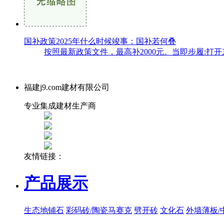
国补政策2025年什么时候竣事：国补若何叠
按照最新政策文件，最高补2000元。当即步履:打开京
福建j9.com建材有限公司
专业集成建材生产商
友情链接：
产品展示
生态地铺石
彩码砖/陶瓷马赛克
劈开砖
文化石
外墙薄板/