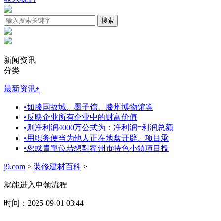
新闻资讯
分类
最新资讯
+
•
如滕国故城、墨子馆、滕州博物馆等
•
反映企业所有企业中的财富价值
•
则净利润4000万公式为：净利润=利润总额
•
用职务便当为他人正在地盘开辟、项目承
•
您或貴單位若想對霍州市特色小鎮項目投
j9.com
>
装修建材百科
>
就能进入申领流程
时间：2025-09-01 03:44