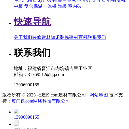
生态地铺石
彩码砖/陶瓷马赛克
劈开砖
文化石
外墙薄板/
中板
复合保温一体板
陶板
室内砖
快速导航
关于我们
装修建材知识
装修建材百科
联系我们
联系我们
地址：福建省晋江市内坑镇吉里工业区
邮箱：31769512@qq.com
13906090165
版权所有 © 2023 福建j9.com建材有限公司
网站地图
技术支
持：
厦门j9.com网络科技有限公司
13906090165