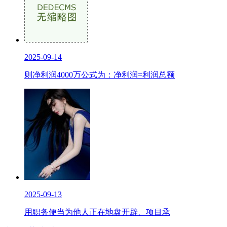
2025-09-14
则净利润4000万公式为：净利润=利润总额
2025-09-13
用职务便当为他人正在地盘开辟、项目承