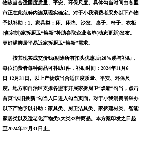
物该当合适国度质量、平安、环保尺度。具体勾当时间由各盟
市正在此范畴内连系现实确定。对于小我消费者采办以下产物
予以补助：1、家具类：床、床垫、沙发、桌子、椅子、衣柜
(含定制)家拆厨卫“焕新”补助参取企业名单(动态更新)发布。
更好满脚居平易近家拆厨卫“焕新”需求。
按其现实成交价钱(剔除所有扣头优惠后)20%赐与补助，
每位消费者每种商品可补助1件，补助时间：2024年11月6
日-12月31日。以上产物该当合适国度质量、平安、环保尺
度。地方和自治区支撑各盟市开展家拆厨卫“焕新”勾当，点击
首页“以旧换新”勾当入口进入勾当页面。对于小我消费者采办
以下产物予以补助：家具类、厨卫洁具类、家拆建材类、智能
家居类以及适老化产物类5大类32种商品。本方案印发之日起
至2024年12月31日止。