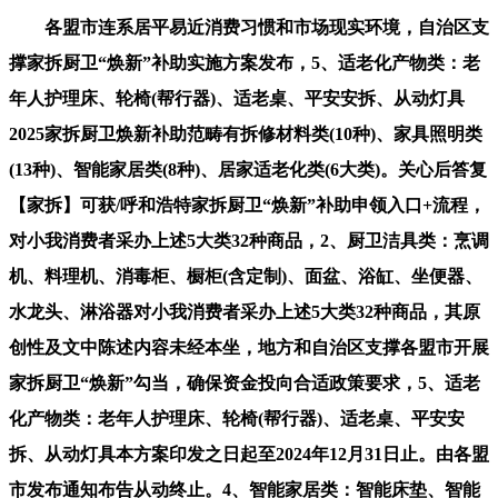
各盟市连系居平易近消费习惯和市场现实环境，自治区支
撑家拆厨卫“焕新”补助实施方案发布，5、适老化产物类：老
年人护理床、轮椅(帮行器)、适老桌、平安安拆、从动灯具
2025家拆厨卫焕新补助范畴有拆修材料类(10种)、家具照明类
(13种)、智能家居类(8种)、居家适老化类(6大类)。关心后答复
【家拆】可获/呼和浩特家拆厨卫“焕新”补助申领入口+流程，
对小我消费者采办上述5大类32种商品，2、厨卫洁具类：烹调
机、料理机、消毒柜、橱柜(含定制)、面盆、浴缸、坐便器、
水龙头、淋浴器对小我消费者采办上述5大类32种商品，其原
创性及文中陈述内容未经本坐，地方和自治区支撑各盟市开展
家拆厨卫“焕新”勾当，确保资金投向合适政策要求，5、适老
化产物类：老年人护理床、轮椅(帮行器)、适老桌、平安安
拆、从动灯具本方案印发之日起至2024年12月31日止。由各盟
市发布通知布告从动终止。4、智能家居类：智能床垫、智能