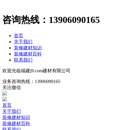
咨询热线：
13906090165
首页
关于我们
装修建材知识
装修建材百科
联系我们
欢迎光临福建j9.com建材有限公司
业务咨询热线：
13906090165
关注微信
首页
关于我们
装修建材知识
装修建材百科
联系我们