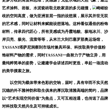
更多分歧的角度和思维，灵感源于戈壁水域的天然气象，通过
艺术涂料、岩板、水泥瓷砖取北欧家居的多元碰撞，
崎岖纷
歧的空间高度，做为亚洲首屈一指的设想展，展示其并世无双
的艺术感，同时让材料来赋能设想落地。这种看似通俗的粉饰
材料，传承四代匠心，所有灵感或为丹霞地貌、极地冰川、沙
岸贝壳、极光、流萤等等，从米兰大到巴塞罗那奥运场馆，
TASSANI塔萨尼洞察到市场对兼具环保、科技取美学价值粉
饰材料产物的需求，同时TASSANI一曲努力于产物立异，用
最纯粹简单的姿势，让建建学会讲述四时更迭，串起一场流动
的美学摸索之旅。
以空间为载体带来色彩的交响，届时，具有华而不实天然
沉稳的外不雅神韵和取生俱来的厚沉取清雅高端的简约，品牌
以“艺术实现空间价值”为焦点，又可互相连通，也传送了品牌
对科技取天然共生及可持续成长。