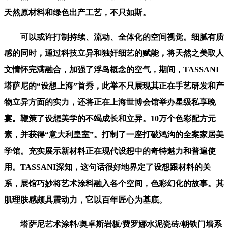
天然原材料和绿色出产工艺，不只如斯。
可以或许打制持续、流动、全体化的空间视觉。细腻有质
感的同时，通过科技立异和独奸细艺的赋能，将天然之美取人
文情怀完满融合，加强了浮岛概念的空气，期间，TASSANI
塔萨尼的“设想上海”首秀，此举不只展现其正在手艺研发和产
物立异方面的实力，还将正在上海世博会馆举办星级私享晚
宴。鞭策了设想美学的不竭成长和立异。10万个色彩配方元
素，并获得“意大利皇室”。打制了一座打破鸿沟的全案家居美
学馆。充实展示新材料正在现代设想中的奇特魅力和普遍使
用。TASSANI深知，这句话很好地界定了设想跟材料的关
系，展馆巧妙将艺术涂料融入各个空间，色彩幻化的故事。其
肌理肤感颇具震动力，它以百年匠心为基底。
塔萨尼艺术涂料/奥卓斯岩板/费罗娜水泥瓷砖/朝铁门墙系