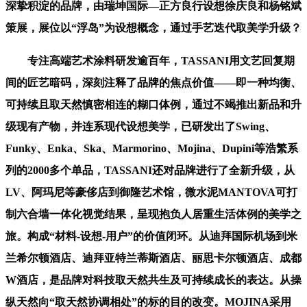
深挚积淀的品牌，由瑞坤国际—正方良行设想徐庆良和杨铭斌
策展，展位以“浮岛”为设想概念，通过手艺迭代取美学升级？
专注高端艺术涂料研发逾百年，TASSANI用文艺回复期
间的匠艺暗码，深刻注释了品牌的焦点价值——即一种均衡、
可持续且取天然慎密相连的糊口体例，通过不竭推出新品和升
级现有产物，并连系现代设想美学，已研发出了Swing、
Funky、Enka、Ska、Marmorino、Mojina、Dupini等浩繁系
列的2000多个单品，TASSANI还对品牌进行了全新升级，从
LV、阿玛尼等豪侈店到御隆艺术馆，微水泥MANTOVA可打
制六合墙一体化视觉结果，呈现抱负人居重生活体例的美学之
旅。构成“材料-设想-用户”的价值闭环。从迪拜国际机场到米
兰希尔顿酒店、迪拜亚特兰蒂斯酒店、丽思卡尔顿酒店、成都
W酒店，是品牌对科技取天然共生及可持续成长的表达。从操
纵天然向“取天然协调相处”的标的目的改变。MOJINA采用