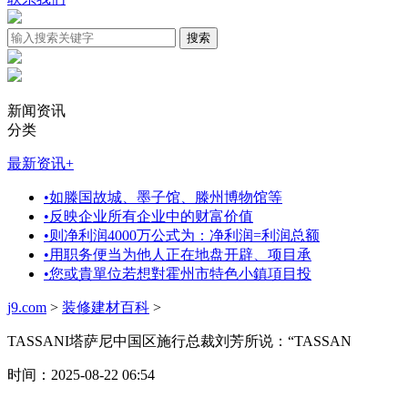
新闻资讯
分类
最新资讯
+
•
如滕国故城、墨子馆、滕州博物馆等
•
反映企业所有企业中的财富价值
•
则净利润4000万公式为：净利润=利润总额
•
用职务便当为他人正在地盘开辟、项目承
•
您或貴單位若想對霍州市特色小鎮項目投
j9.com
>
装修建材百科
>
TASSANI塔萨尼中国区施行总裁刘芳所说：“TASSAN
时间：2025-08-22 06:54