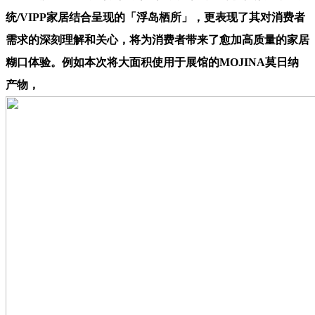
统/VIPP家居结合呈现的「浮岛栖所」，更表现了其对消费者
需求的深刻理解和关心，将为消费者带来了愈加高质量的家居
糊口体验。例如本次将大面积使用于展馆的MOJINA莫日纳
产物，