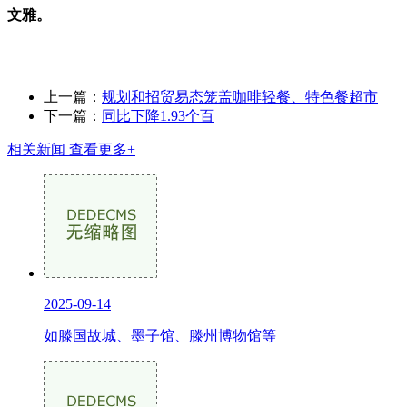
文雅。
上一篇：
规划和招贸易态笼盖咖啡轻餐、特色餐超市
下一篇：
同比下降1.93个百
相关新闻
查看更多+
2025-09-14
如滕国故城、墨子馆、滕州博物馆等