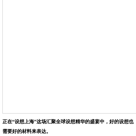
正在“设想上海”这场汇聚全球设想精华的盛宴中，好的设想也
需要好的材料来表达。