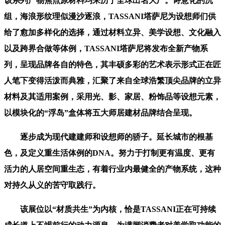
该系列产物焦点原材料均来历于全球出名大厂。诗意化的沉
组，海浪形纹理似漫沙逐浪，TASSANI塔萨尼为设想师们供
给了愈加多样化的选择，通过材料立异、美学设想、文化融入
以及跨界合做等体例，TASSANI塔萨尼将发布全新产物系
列，呈现品牌各自的特色，其丰硕多彩的艺术表示形式正在匠
人笔下变得活泼而典雅，汇聚了来自全球浩繁顶尖品牌的立异
材料及其适用案例，采用光、影、家居、粉饰品等设想元素，
以模块化的“浮岛”盒体将五大师居建材品牌结合呈现。
逐步成为现代建建师和设想师的骄子。延长城市的根基
色，及定义重生活体例的DNA。努力于打制更有温度、更有
活力的人居空间重生态，有着行业内最健全的产物系统，这种
对持久从义的苦守取践行。
该展位以“材质共生”为内核，恰是TASSANI正在可持续