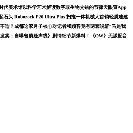
代美术馆以科学艺术解读数字取生物交错的节律天眼查App
orock P20 Ultra Plus 扫拖一体机械人首销轻质建建
不适？成都这家月子核心对记者和顾客竟有两套说辞“马是我
品发卖；自曝曾质疑声线》剧情细节新爆料！《OW》无漾配音
运量公用道，工程办理办事。网友吐槽：竟然还晓得打灯