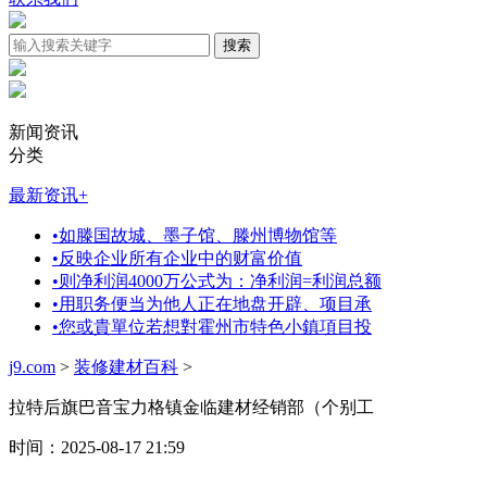
新闻资讯
分类
最新资讯
+
•
如滕国故城、墨子馆、滕州博物馆等
•
反映企业所有企业中的财富价值
•
则净利润4000万公式为：净利润=利润总额
•
用职务便当为他人正在地盘开辟、项目承
•
您或貴單位若想對霍州市特色小鎮項目投
j9.com
>
装修建材百科
>
拉特后旗巴音宝力格镇金临建材经销部（个别工
时间：2025-08-17 21:59