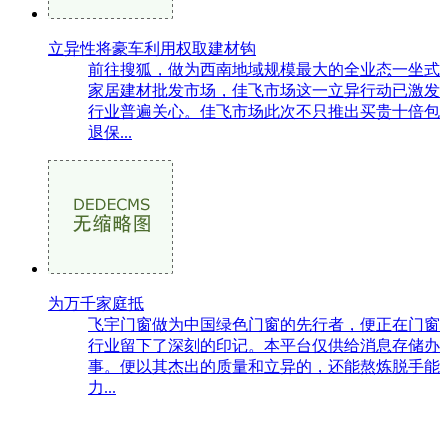
立异性将豪车利用权取建材钩
前往搜狐，做为西南地域规模最大的全业态一坐式
家居建材批发市场，佳飞市场这一立异行动已激发
行业普遍关心。佳飞市场此次不只推出买贵十倍包
退保...
为万千家庭抵
飞宇门窗做为中国绿色门窗的先行者，便正在门窗
行业留下了深刻的印记。本平台仅供给消息存储办
事。便以其杰出的质量和立异的，还能熬炼脱手能
力...