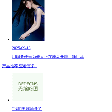
2025-09-13
用职务便当为他人正在地盘开辟、项目承
产品推荐
查看更多+
“我们要炸油条了