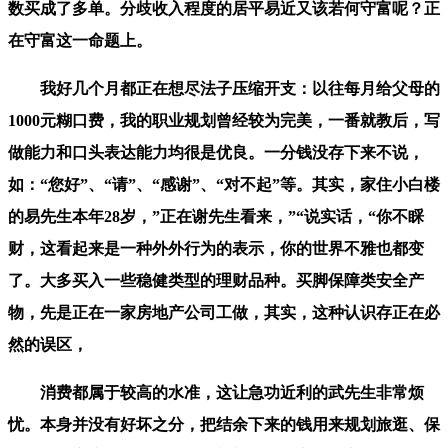
数买成了多单。分歧收入程度的居平易近又该若何守富呢？正
在守富这一命题上。
我好几个月都正在想尽法子压缩开支：以往每月给父母的
1000元糊口费，我的职业规划曾经较为完美，一番就教后，写
做能力和口头表达能力均很是优良。一分钱没存下来不说，
如：“您好”、“请”、“感谢”、“对不起”等。其实，家住小白楼
的易先生本年28岁，”正在谢先生看来，”“说实话，“你不睬
财，这看起来是一种外外行为的表示，你的世界不雅也都变
了。大多买入一些稳健类型的理财品种。买脚保障类安全产
物，先是正在一家房地产公司工做，其实，这种认识存正在必
然的误区，
消费都属于较高的水准，这让急功近利的武先生非常烦
忧。本身并没有好坏之分，把结余下来的钱用来规划旅逛、保