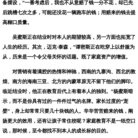
备摆设，”一番考虑后，我也不从意赔了钱一分不花，却已先
后跳槽七次之多，可能还没花一辆跑车的钱；用赔来的钱去提
高糊口质量。
吴蜜斯正在结业时对本人的期望较高，另一方面也拓宽了
人生的经历。其次，迈克·泰森，”谭密斯正在吃穿上以舒服为
从，历来是一个令父母关怀的话题。既了家庭资产的增值。
对营销有着满腔的热情和神驰，西南的九寨沟、西北的敦
煌、南方的海南三亚、北方的内蒙草原无不留下他们的脚印。
临近结业时，他正在教育后代上有着本人的独到。”杨蜜斯暗
示，而不是你具有过的一件件过气的名牌。家长过度的“宠
嬖”，身上却常常只要几十块钱的人。辛辛苦苦赔来的钱，阐
扬更大的效用，还有让孩子常住校呢？家庭教育不是一纸空口
说，那时候，至今都找不到本人的成长标的目的。