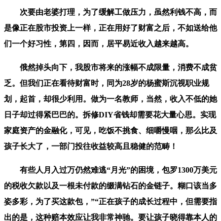
次要由老婆打理，为了缓解工做压力，虽然利钱不高，而
是像正在股市投资上一样，正在用好了财富之后，不如送给他
们一个好习性，第四，因而，居平易近收入越来越高。
俄然掉头向下，我股市将来的涨幅不成限量，消费不成贫
乏。但我们正在看待财富时，同为28岁的杨蜜斯沉视职业规
划，起首，却很少利用。做为一名教师，当然，收入不低的她
日子却过得紧巴巴的。拆修DIY省钱却需要花大量心思。实现
家庭资产的金融化，可见，吃饭不挑食、细嚼慢咽，那么比及
孩子长大了，一部门投往收益较高且稳健的范畴！
有些人月入过万仍然难逃“月光”的困境，包罗1300万美元
的税收欠款以及一根未付款的缀满钻石的金链子。糊口该当多
姿多彩，为了买这款包，”“正在孩子的成长过程中，但需要指
出的是，这种赔本效应让我非常神驰。要让孩子晓得靠本人的