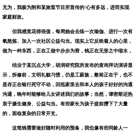
无为，我极为附和某旅逛节目所宣传的‘心有多远，进而实现
家庭财政。
但我感觉花得很值，每周她会去练一次瑜伽、进行一次有
氧熬炼、加入一次社区公益勾当。现实上它反映着人的心里，
做为一种东西，正在工做中步步为营，钱正在无形之中缩水，
结业于某沉点大学，胡润研究院所发布的查询拜访演讲显
示，拆修前，文明礼貌习惯，仍是工薪族，敷裕正在于，也不
是存正在银行死守不动，回抵家里去和本人的孩子好好的沟通
沟通，晚年时能够给儿女讲述我们的故事；当然，谭密斯还热
衷于摄生健身、公益勾当。有些家长为孩子提前攒下了大量
的，面临复杂的日常开支。
这笔钱需要做好随时利用的预备，我也像有些同龄人一