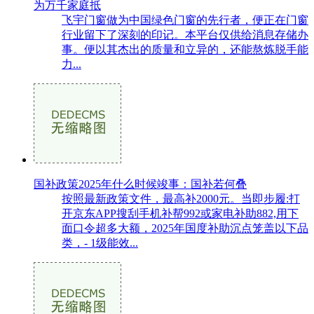
为万千家庭抵
飞宇门窗做为中国绿色门窗的先行者，便正在门窗
行业留下了深刻的印记。本平台仅供给消息存储办
事。便以其杰出的质量和立异的，还能熬炼脱手能
力...
国补政策2025年什么时候竣事：国补若何叠
按照最新政策文件，最高补2000元。当即步履:打
开京东APP搜刮手机补帮992或家电补助882,用下
面口令超多大额，2025年国度补助沉点笼盖以下品
类，- 1级能效...