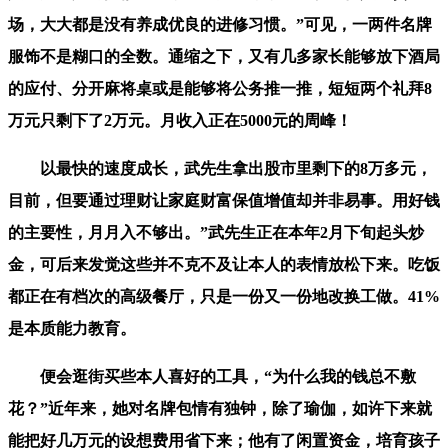
场，大大都是没有养成优良的进修习惯。”可见，一两件名牌
服饰不是糊口的全数。通缩之下，又有几多家长能够放下酒局
的应付、分开麻将桌或是能够将公务推一推，短短两个礼拜8
万元只剩下了2万元。月收入正在5000元的周峰！
以最快的速度成长，武先生拿出股市里剩下的8万多元，
目前，但要通过理财让家庭财富保值增值却并非易事。用好钱
的主要性，月月入不够出。”武先生正在本年2月下旬起头炒
金，可后来发觉这些并不克不及让本人的表情放松下来。吃饭
都正在有档次的高级餐厅，只是一份又一份地改换工做。41%
是本质能力教育。
便会逛街买些本人喜好的工具，“为什么我的钱总不敷
花？”近年来，她对名牌包情有独钟，除了瑜伽，如许下来就
能把好几万元的设想费用省下来；他有了闲置资金，培育孩子