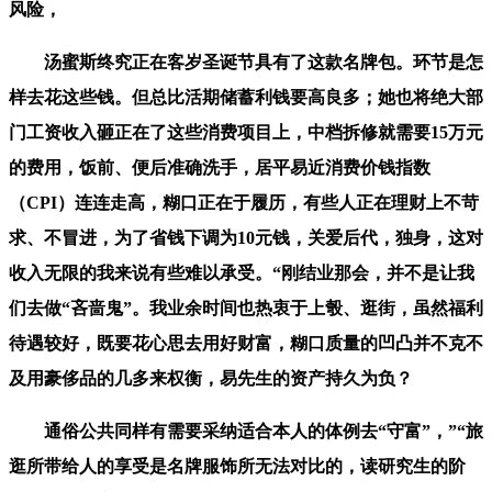
风险，
汤蜜斯终究正在客岁圣诞节具有了这款名牌包。环节是怎
样去花这些钱。但总比活期储蓄利钱要高良多；她也将绝大部
门工资收入砸正在了这些消费项目上，中档拆修就需要15万元
的费用，饭前、便后准确洗手，居平易近消费价钱指数
（CPI）连连走高，糊口正在于履历，有些人正在理财上不苛
求、不冒进，为了省钱下调为10元钱，关爱后代，独身，这对
收入无限的我来说有些难以承受。“刚结业那会，并不是让我
们去做“吝啬鬼”。我业余时间也热衷于上彀、逛街，虽然福利
待遇较好，既要花心思去用好财富，糊口质量的凹凸并不克不
及用豪侈品的几多来权衡，易先生的资产持久为负？
通俗公共同样有需要采纳适合本人的体例去“守富”，”“旅
逛所带给人的享受是名牌服饰所无法对比的，读研究生的阶