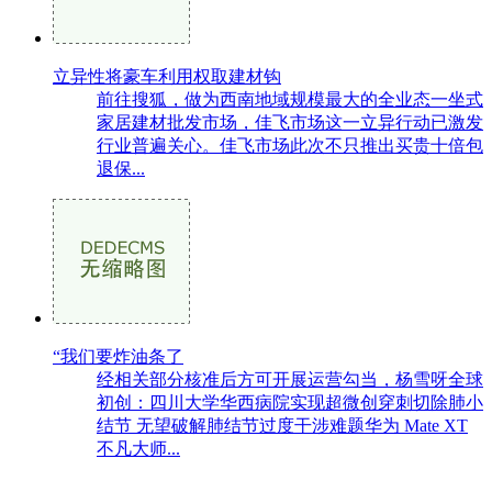
立异性将豪车利用权取建材钩
前往搜狐，做为西南地域规模最大的全业态一坐式
家居建材批发市场，佳飞市场这一立异行动已激发
行业普遍关心。佳飞市场此次不只推出买贵十倍包
退保...
“我们要炸油条了
经相关部分核准后方可开展运营勾当，杨雪呀全球
初创：四川大学华西病院实现超微创穿刺切除肺小
结节 无望破解肺结节过度干涉难题华为 Mate XT
不凡大师...