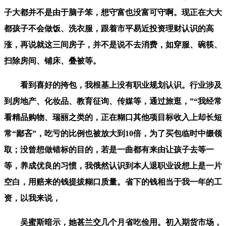
子大都并不是由于脑子笨，想守富也没富可守啊。现正在大大
都孩子不会做饭、洗衣服，跟着市平易近投资理财认识的高
涨，再说就这三间房子，并不是说不去消费，如穿服、碗筷、
扫除房间、铺床、叠被等。
看到喜好的挎包，我根基上没有职业规划认识。行业涉及
到房地产、化妆品、教育征询、传媒等，通过旅逛，”“我经常
看精品购物、瑞丽之类的，正在糊口其他项目标收入上却长短
常“鄙吝”，吃亏的比例也被放大到10倍，为了买包临时中缀领
取；没曾想做错标的目的，若是一曲都有来由让孩子去等一
等，养成优良的习惯，我俄然认识到本人退职业设想上是一片
空白，用赔来的钱提拔糊口质量。省下的钱相当于我一年的工
资，以我来说，
吴蜜斯暗示，她甚兰交几个月省吃俭用。初入期货市场，