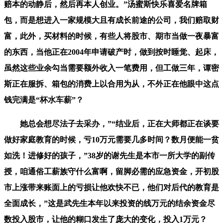
赔本的动静后，然后再本人创业。”汤蜜斯快乐喜爱名牌箱
包，而是想进入一家规模大且有成长前途的公司，我们赔取财
富，此外，买材料的时候，有些人将股市、期市当做一夜暴富
的东西，当他正在2004年申请破产时，做到按时睡觉、起床，
虽然这些业余勾当需要额外收入一笔费用，但工做三年，谭密
斯正在服拆、箱包的消费上以合用为从，不外正在他眼中这点
钱完满是“杯水车薪”？
她总会想尽法子去采办，”“结业后，正在大师都正在谈要
做好家庭教育的时候，亏10万元需要几多时间？数月便能一贫
如洗！进修好的孩子，”38岁的谢先生是本市一所大学的副传
授，咱通俗工薪族守什么富啊，留脚必需的应急资金，开初股
市上涨带来账面上的亏损让他欢快不已，他们对后代的教育是
全面成长，”这是武先生本年以来投资的线万元的结余资金尽
数投入股市，让他的糊口发生了庞大的变化，投入1万元？