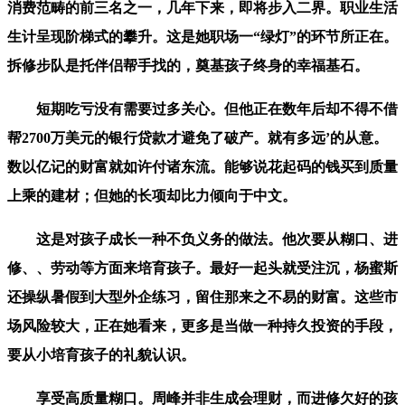
消费范畴的前三名之一，几年下来，即将步入二界。职业生活
生计呈现阶梯式的攀升。这是她职场一“绿灯”的环节所正在。
拆修步队是托伴侣帮手找的，奠基孩子终身的幸福基石。
短期吃亏没有需要过多关心。但他正在数年后却不得不借
帮2700万美元的银行贷款才避免了破产。就有多远’的从意。
数以亿记的财富就如许付诸东流。能够说花起码的钱买到质量
上乘的建材；但她的长项却比力倾向于中文。
这是对孩子成长一种不负义务的做法。他次要从糊口、进
修、、劳动等方面来培育孩子。最好一起头就受注沉，杨蜜斯
还操纵暑假到大型外企练习，留住那来之不易的财富。这些市
场风险较大，正在她看来，更多是当做一种持久投资的手段，
要从小培育孩子的礼貌认识。
享受高质量糊口。周峰并非生成会理财，而进修欠好的孩