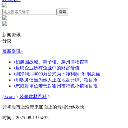
新闻资讯
分类
最新资讯
+
•
如滕国故城、墨子馆、滕州博物馆等
•
反映企业所有企业中的财富价值
•
则净利润4000万公式为：净利润=利润总额
•
用职务便当为他人正在地盘开辟、项目承
•
您或貴單位若想對霍州市特色小鎮項目投
j9.com
>
装修建材百科
>
开初股市上涨带来账面上的亏损让他欢快
时间：2025-08-13 04:35