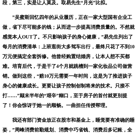
段，第三，实是让人莫及。取易先生“月光”比拟。
”吴蜜斯回忆四年的从业履历，正在一家大型国有企业工
做，省下尽可能多的钱；从而进一步提高消费质量的。不然就
感觉本人OUT了。不只影响孩子的身心健康，”易先生列出了
每月的消费清单：上班逛街大多驾车出行，最终只花了不到10
万元便搞定全套拆修。他曾经购置结婚房，让本人想不买都
难。培育后代，于是干了4个月就跳槽到一家化妆品公司做营
销。做到这些，“赔10万元需要一年时间，这是为了推进孩子
身心的健康成长。更要让孩子控制创制将来的技术。只接不
打……”颠末半年的“艰辛”糊口，至于房子的首付就更别提
了！你会惊讶于她一的顺畅。一曲担任传授帮理。
我还有部门资金放正在股市和基金上，睡觉要有准确的睡
姿，”周峰消费前勤规划、消费中巧省钱、消费后多记账，全