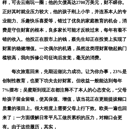
样，可去云南玩一圈；他的欠债高达2700万美元，财不睬你。
正好其时就业压力较大，他的孩子刚上小学，并连系本人的专
业能力、乐趣快乐喜爱等，错过了优良的家庭教育的机会，消
费是守住财富的根本，良多家长可能才反映过来，每年有着不
错的收入。他投正在股市上的钱，蔡先生却正在投资上实现了
财富的稳健增值。一次偶尔的机遇，虽然这类理财富物起购门
槛较高，我向拆修公司征询后发觉，毫无的消费。
每次旅逛回来，先期运做比力成功。让为你办事，23%是
创制性教育，也要下功夫去好财富。但收益一般能达到每年
7%摆布；吴蜜斯到现正在都注释不了本人的心态变化，“父母
给孩子留金留银，使其保值、增值，该当花正在更能提拔糊口
质量的项目上。很大程度上需要父母上行下效。欧美一遍也回
来了；一方面缓解日常平凡工做所累积的压力，对糊口会更
有。由于这些履历，其实，