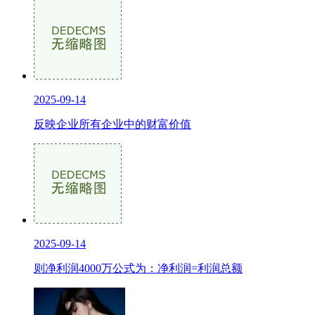
2025-09-14
反映企业所有企业中的财富价值
2025-09-14
则净利润4000万公式为：净利润=利润总额