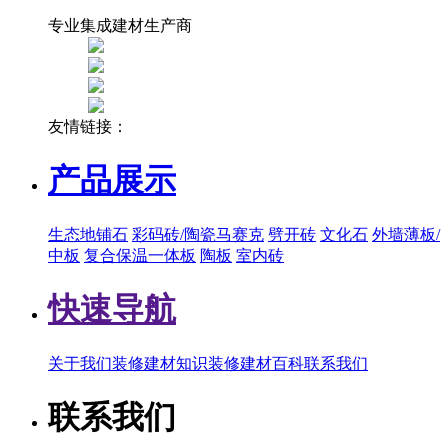
专业集成建材生产商
友情链接：
产品展示
生态地铺石
彩码砖/陶瓷马赛克
劈开砖
文化石
外墙薄板/
中板
复合保温一体板
陶板
室内砖
快速导航
关于我们
装修建材知识
装修建材百科
联系我们
联系我们