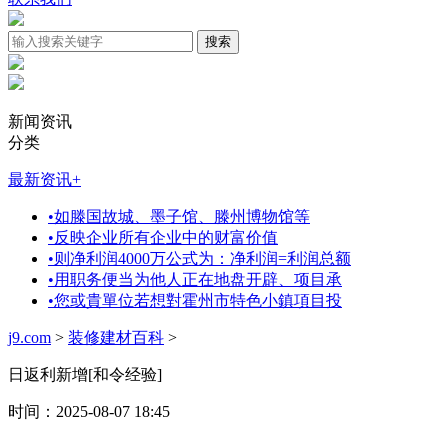
新闻资讯
分类
最新资讯
+
•
如滕国故城、墨子馆、滕州博物馆等
•
反映企业所有企业中的财富价值
•
则净利润4000万公式为：净利润=利润总额
•
用职务便当为他人正在地盘开辟、项目承
•
您或貴單位若想對霍州市特色小鎮項目投
j9.com
>
装修建材百科
>
日返利新增[和令经验]
时间：2025-08-07 18:45