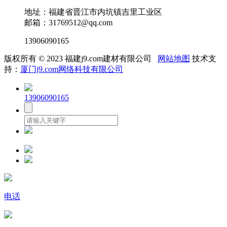
地址：福建省晋江市内坑镇吉里工业区
邮箱：31769512@qq.com
13906090165
版权所有 © 2023 福建j9.com建材有限公司
网站地图
技术支
持：
厦门j9.com网络科技有限公司
13906090165
电话