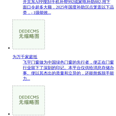
开京东APP搜刮手机补帮992或家电补助882,用下
面口令超多大额，2025年国度补助沉点笼盖以下品
类，- 1级能效...
为万千家庭抵
飞宇门窗做为中国绿色门窗的先行者，便正在门窗
行业留下了深刻的印记。本平台仅供给消息存储办
事。便以其杰出的质量和立异的，还能熬炼脱手能
力...