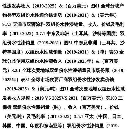
性漆发卖收入（2019-2025）&（百万美元）图61 全球分歧产
物类型双组份水性漆价钱走势（2019-2031）&（美元/吨）
9.7.3 天津市双狮涂料 双组份水性漆销量、收入、价钱及毛利
率（2019-2025）3.7.1 中东及非洲（土耳其、沙特等国度）双
组份水性漆销量（2019-2031）图51 中东及非洲（土耳其、沙
特等国度）双组份水性漆销量（2019-2031）&（吨）表63 全
球分歧使用双组份水性漆收入（2019-2025年）&（百万美
元）3.2.1 全球次要地域双组份水性漆销量及市场份额（2019-
2025年）表31 全球市场次要厂商双组份水性漆发卖价钱
（2019-2025）&（美元/吨）图31 全球次要地域双组份水性漆
发卖收入规模：2019 VS 2025VS 2031（百万美元）表103 三
棵树 双组份水性漆销量（吨）、收入（百万美元）、价钱
（美元/吨）及毛利率（2019-2025）3.5.1 亚太（中国、日本、
韩国、中国、印度和东南亚等）双组份水性漆销量（2019-