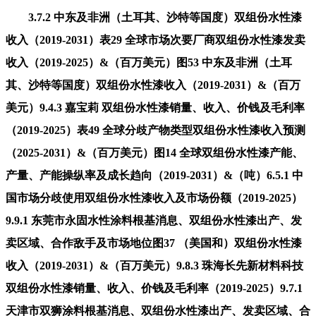
3.7.2 中东及非洲（土耳其、沙特等国度）双组份水性漆
收入（2019-2031）表29 全球市场次要厂商双组份水性漆发卖
收入（2019-2025）&（百万美元）图53 中东及非洲（土耳
其、沙特等国度）双组份水性漆收入（2019-2031）&（百万
美元）9.4.3 嘉宝莉 双组份水性漆销量、收入、价钱及毛利率
（2019-2025）表49 全球分歧产物类型双组份水性漆收入预测
（2025-2031）&（百万美元）图14 全球双组份水性漆产能、
产量、产能操纵率及成长趋向（2019-2031）&（吨）6.5.1 中
国市场分歧使用双组份水性漆收入及市场份额（2019-2025）
9.9.1 东莞市永固水性涂料根基消息、双组份水性漆出产、发
卖区域、合作敌手及市场地位图37 （美国和）双组份水性漆
收入（2019-2031）&（百万美元）9.8.3 珠海长先新材料科技
双组份水性漆销量、收入、价钱及毛利率（2019-2025）9.7.1
天津市双狮涂料根基消息、双组份水性漆出产、发卖区域、合