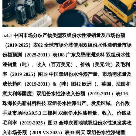
5.4.1 中国市场分歧产物类型双组份水性漆销量及市场份额
（2019-2025）表62 全球市场分歧使用双组份水性漆销量市场
份额预测（2025-2031）表108 广东戈壁绿洲涂料 双组份水性
漆销量（吨）、收入（百万美元）、价钱（美元/吨）及毛利
率（2019-2025）图19 中国双组份水性漆产量、市场需求量及
成长趋向（2019-2031）&（吨）图42 欧洲（、英国、法国和
意大利等国度）双组份水性漆收入份额（2019-2031）表116
珠海长先新材料科技 双组份水性漆出产、发卖区域、合作敌
手及市场地位9.5.3 三棵树 双组份水性漆销量、收入、价钱及
毛利率（2019-2025）图33 全球次要地域双组份水性漆发卖收
入市场份额（2019 VS 2025）表93 科天 双组份水性漆销量