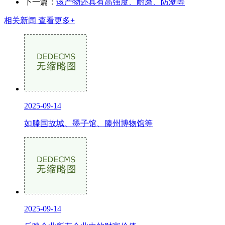
下一篇：
该产物还具有高强度、耐磨、防潮等
相关新闻
查看更多+
2025-09-14
如滕国故城、墨子馆、滕州博物馆等
2025-09-14