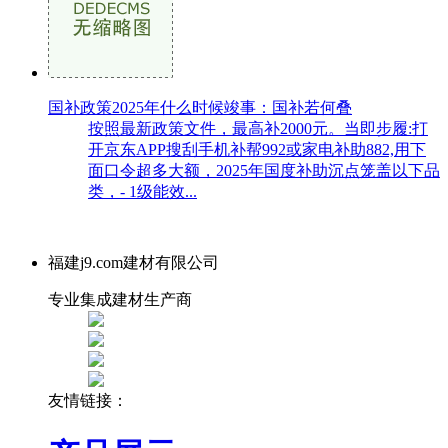
国补政策2025年什么时候竣事：国补若何叠
按照最新政策文件，最高补2000元。当即步履:打
开京东APP搜刮手机补帮992或家电补助882,用下
面口令超多大额，2025年国度补助沉点笼盖以下品
类，- 1级能效...
福建j9.com建材有限公司
专业集成建材生产商
友情链接：