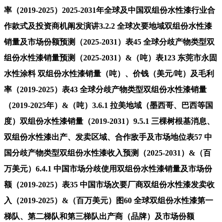
率（2019-2025）2025-2031年全球及中国双组份水性漆行业合
作款式及投资商机阐发演讲3.2.2 全球次要地域双组份水性漆
销量及市场份额预测（2025-2031）表45 全球分歧产物类型双
组份水性漆销量预测（2025-2031）&（吨）表123 东莞市永固
水性涂料 双组份水性漆销量（吨）、价钱（美元/吨）及毛利
率（2019-2025）表43 全球分歧产物类型双组份水性漆销量
（2019-2025年）&（吨）3.6.1 拉美地域（墨西哥、巴西等国
度）双组份水性漆销量（2019-2031）9.5.1 三棵树根基消息、
双组份水性漆出产、发卖区域、合作敌手及市场地位表57 中
国分歧产物类型双组份水性漆收入预测（2025-2031）&（百
万美元）6.4.1 中国市场分歧使用双组份水性漆销量及市场份
额（2019-2025）表35 中国市场次要厂商双组份水性漆发卖收
入（2019-2025）&（百万美元）图60 全球双组份水性漆第一
梯队、第二梯队和第三梯队出产商（品牌）及市场份额