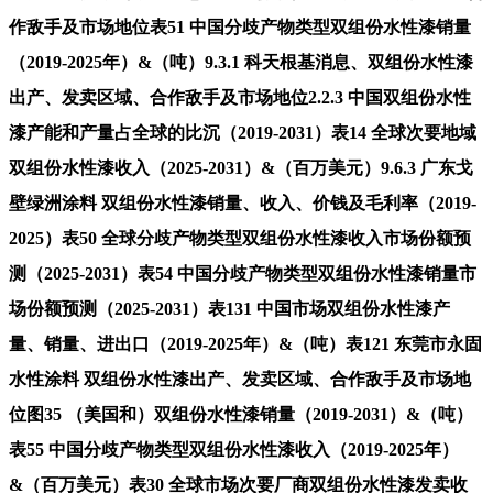
作敌手及市场地位表51 中国分歧产物类型双组份水性漆销量
（2019-2025年）&（吨）9.3.1 科天根基消息、双组份水性漆
出产、发卖区域、合作敌手及市场地位2.2.3 中国双组份水性
漆产能和产量占全球的比沉（2019-2031）表14 全球次要地域
双组份水性漆收入（2025-2031）&（百万美元）9.6.3 广东戈
壁绿洲涂料 双组份水性漆销量、收入、价钱及毛利率（2019-
2025）表50 全球分歧产物类型双组份水性漆收入市场份额预
测（2025-2031）表54 中国分歧产物类型双组份水性漆销量市
场份额预测（2025-2031）表131 中国市场双组份水性漆产
量、销量、进出口（2019-2025年）&（吨）表121 东莞市永固
水性涂料 双组份水性漆出产、发卖区域、合作敌手及市场地
位图35 （美国和）双组份水性漆销量（2019-2031）&（吨）
表55 中国分歧产物类型双组份水性漆收入（2019-2025年）
&（百万美元）表30 全球市场次要厂商双组份水性漆发卖收