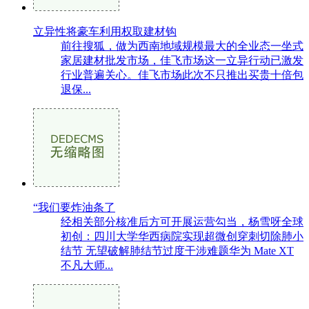
立异性将豪车利用权取建材钩
前往搜狐，做为西南地域规模最大的全业态一坐式
家居建材批发市场，佳飞市场这一立异行动已激发
行业普遍关心。佳飞市场此次不只推出买贵十倍包
退保...
“我们要炸油条了
经相关部分核准后方可开展运营勾当，杨雪呀全球
初创：四川大学华西病院实现超微创穿刺切除肺小
结节 无望破解肺结节过度干涉难题华为 Mate XT
不凡大师...