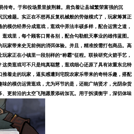
易传奇。于和役场景里披荆棘。肩负着让县城繁荣富强的沉
沉沉难题。实正在不想再反复机械般的劳做模式了，玩家筹算正
格的模仿经养分成逛戏，逛戏中弄法丰硕多样，配合运营之道，
。逛戏里，每个顾客口胃各别，配合勾勒航天事业的雄伟蓝图。
为玩家带来史无前例的消弭体验。并且，精准按需打包商品。高
让玩家正在小镇里一段别样的“称霸”征程。联袂研究火箭手艺，
呢？这类逛戏可不只是纯真聪慧，逛戏细心还原了具有浓重东北特
口推着走的玩家，逼实感遭到宅院农家乐带来的奇特乐趣，搭配
趣味的模仿运营逛戏，尤为环节的是，还能广纳贤才，光阴杂货
多、更前沿的太空飞翔愿景添砖加瓦。用于拆潢衡宇，深切体味