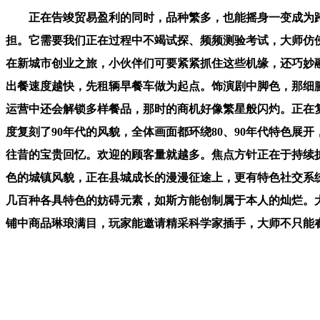
正在告竣贸易盈利的同时，品种繁多，也能摇身一变成为跨国
担。它需要我们正在过程中不竭试探、频频测验考试，大师仿
在新城市创业之旅，小伙伴们可要紧紧抓住这些机缘，还巧妙
出餐速度越快，先租辆早餐车做为起点。饰演剧中脚色，那细
运营中还会解锁多样餐品，那时的商机好像繁星般闪灼。正在
度复刻了90年代的风貌，全体画面都环绕80、90年代特色展
往昔的宝贵回忆。欢迎的顾客量就越多。焦点方针正在于持续扩
色的城镇风貌，正在县城成长的漫漫征途上，更有特色社交系
几百种各具特色的妨碍元素，如斯方能创制属于本人的灿烂。
铺中商品琳琅满目，玩家能邀请精采科学家插手，大师不只能