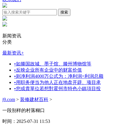
新闻资讯
分类
最新资讯
+
•
如滕国故城、墨子馆、滕州博物馆等
•
反映企业所有企业中的财富价值
•
则净利润4000万公式为：净利润=利润总额
•
用职务便当为他人正在地盘开辟、项目承
•
您或貴單位若想對霍州市特色小鎮項目投
j9.com
>
装修建材百科
>
一段别样的村落糊口
时间：2025-07-31 11:53