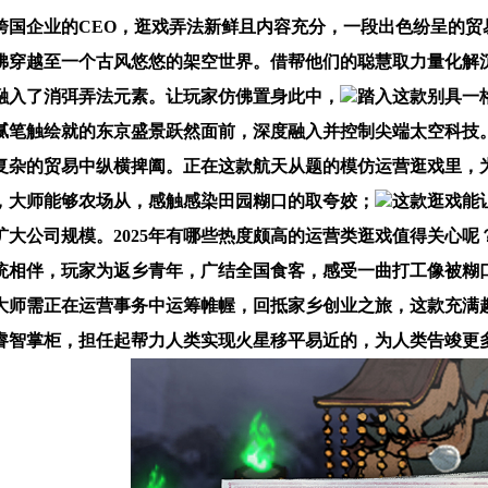
企业的CEO，逛戏弄法新鲜且内容充分，一段出色纷呈的贸
佛穿越至一个古风悠悠的架空世界。借帮他们的聪慧取力量化解
融入了消弭弄法元素。让玩家仿佛置身此中，
踏入这款别具一
腻笔触绘就的东京盛景跃然面前，深度融入并控制尖端太空科技
复杂的贸易中纵横捭阖。正在这款航天从题的模仿运营逛戏里，
开，大师能够农场从，感触感染田园糊口的取夸姣；
这款逛戏能
大公司规模。2025年有哪些热度颇高的运营类逛戏值得关心
统相伴，玩家为返乡青年，广结全国食客，感受一曲打工像被糊
大师需正在运营事务中运筹帷幄，回抵家乡创业之旅，这款充满
睿智掌柜，担任起帮力人类实现火星移平易近的，为人类告竣更