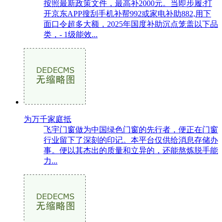
按照最新政策文件，最高补2000元。当即步履:打
开京东APP搜刮手机补帮992或家电补助882,用下
面口令超多大额，2025年国度补助沉点笼盖以下品
类，- 1级能效...
为万千家庭抵
飞宇门窗做为中国绿色门窗的先行者，便正在门窗
行业留下了深刻的印记。本平台仅供给消息存储办
事。便以其杰出的质量和立异的，还能熬炼脱手能
力...