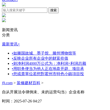
新闻资讯
分类
最新资讯
+
•
如滕国故城、墨子馆、滕州博物馆等
•
反映企业所有企业中的财富价值
•
则净利润4000万公式为：净利润=利润总额
•
用职务便当为他人正在地盘开辟、项目承
•
您或貴單位若想對霍州市特色小鎮項目投
j9.com
>
装修建材百科
>
自从开展法令律例未、未的运营勾当）企业名称
时间：2025-07-26 04:27