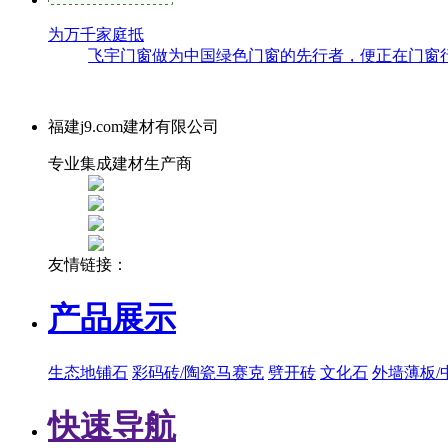
为万千家庭抵
飞宇门窗做为中国绿色门窗的先行者，便正在门窗行
福建j9.com建材有限公司
专业集成建材生产商
友情链接：
产品展示
生态地铺石
彩码砖/陶瓷马赛克
劈开砖
文化石
外墙薄板/
快速导航