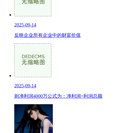
2025-09-14
反映企业所有企业中的财富价值
2025-09-14
则净利润4000万公式为：净利润=利润总额