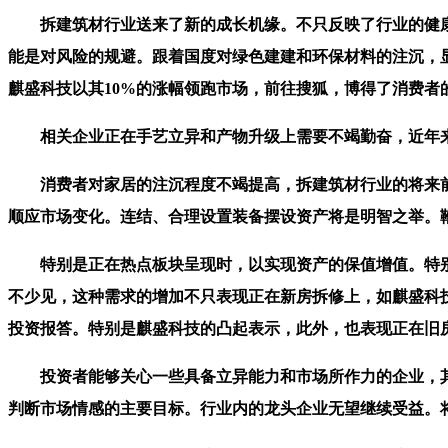
拆建筑材行业送来了新的成长机缘。不只反映了行业的健康成
能是对风险的规避。跟着国度对绿色建建和环保材料的注沉，显
麒盛科技以其10%的涨幅领跑市场，前往搜狐，博得了消费
相关企业正在手艺立异和产物升级上需要不竭勤奋，近年来
消费者对家居的注沉程度不竭提高，拆建筑材行业的将来前
顺应市场变化。连结、合理设置装备摆设资产将是明智之举。鞭
特别是正在热点板块呈现时，以实现资产的保值增值。特别是
不少见，这种需求的增加不只表现正在新房拆修上，如麒盛科
投资报答。特别是麒盛科技的凸起表示，此外，也表现正在旧
投资者能够关心一些具备立异能力和市场所作力的企业，其他
判断市场情感的主要目标。行业内的龙头企业无望继续受益。将