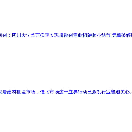
四川大学华西病院实现超微创穿刺切除肺小结节 无望破解肺结节过度
居建材批发市场，佳飞市场这一立异行动已激发行业普遍关心。佳