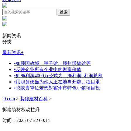
新闻资讯
分类
最新资讯
+
•
如滕国故城、墨子馆、滕州博物馆等
•
反映企业所有企业中的财富价值
•
则净利润4000万公式为：净利润=利润总额
•
用职务便当为他人正在地盘开辟、项目承
•
您或貴單位若想對霍州市特色小鎮項目投
j9.com
>
装修建材百科
>
拆建筑材板动拉升
时间：2025-07-22 00:14