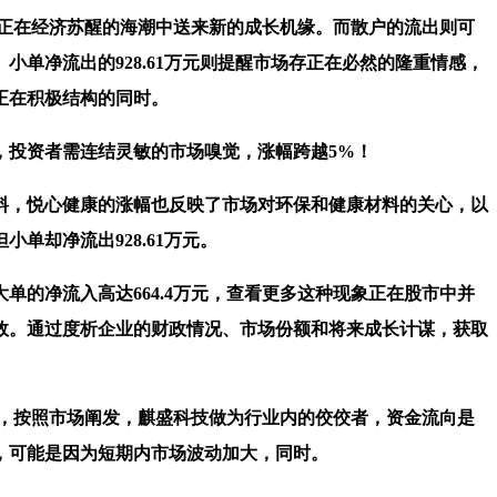
正在经济苏醒的海潮中送来新的成长机缘。而散户的流出则可
单净流出的928.61万元则提醒市场存正在必然的隆重情感，
正在积极结构的同时。
投资者需连结灵敏的市场嗅觉，涨幅跨越5%！
，悦心健康的涨幅也反映了市场对环保和健康材料的关心，以
却净流出928.61万元。
净流入高达664.4万元，查看更多这种现象正在股市中并
效。通过度析企业的财政情况、市场份额和将来成长计谋，获取
，按照市场阐发，麒盛科技做为行业内的佼佼者，资金流向是
劲，可能是因为短期内市场波动加大，同时。