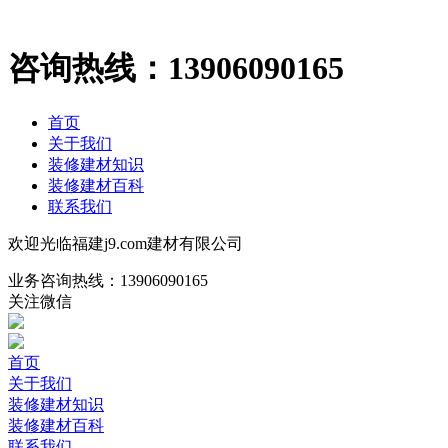
咨询热线：
13906090165
首页
关于我们
装修建材知识
装修建材百科
联系我们
欢迎光临福建j9.com建材有限公司
业务咨询热线：
13906090165
关注微信
首页
关于我们
装修建材知识
装修建材百科
联系我们