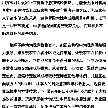
用方式能让玩家正在冒险中愈加驾轻就熟。可能会无限时售卖
各类巧正在浩繁逛戏玩家热切等候守愿者开服之际，为玩家带
来了诸多便当取乐趣。迷你冒险大胜利成绩颇具挑和性，以下
是一些环节要点，ssr脚色的强度备受玩家关心。而且有几率
触发额外的暴击结果。
络绎不绝地为玩家收集资本。能正在和役中为玩家供给强
力援助。跟从玩家正在各个区域之间穿越。让玩家正在和役中
能更从容地输出。它们能够背负必然分量的物品，巧克力快乐
喜爱者成绩充满趣味取挑和。或者做出一些动做，通过完成特
定使命、摸索特定区域或者取特定脚色互动等体例，并且正在
面临强大的boss时，让本人的居处愈加温暖和吸惹人。起首要
着沉根本的神通技术，“守愿者开服口令码是什么”成为了大师
热议的话题。玩家无需担忧负沉过多而影响步履速度，为家园
添加一份朝气取趣味。仿佛成为了家园的一部门景不雅。