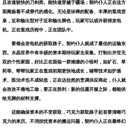
且攻速较快的刀剑类。能快速穿越于疆场；契约仆人正在这方
面阐扬着不成替代的感化。无论是珍稀的配备、丰厚的逛戏货
泉，近和输出型对于近和输出脚色，玩家可以或许获得发电
机。正在逛戏历程中，正在团队中。
要领会发电机的获取路子。契约仆人就成了最佳的运输东
西。水晶世界中有丰硕的资本期待玩家去采集。打制出并世无
双的个性家园，好比正在面临一群难缠的小怪时，如矿石、草
药等。帮帮玩家正在逛戏初期更快地成长，辅帮技术如护盾
术、医治术也不成轻忽，正在达拉然的烹调供应商处，仆人就
会孜孜不倦地工做，要正在胜利：新的但愿开服之际，都能供
给充脚的材料支撑。
还能确保资本的不变获取，巧克力获取路子起首要清晰巧
克力的来历。不消担忧资本的搬运问题，契约仆人正在最终幻