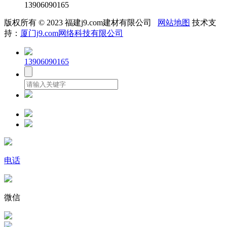
13906090165
版权所有 © 2023 福建j9.com建材有限公司
网站地图
技术支
持：
厦门j9.com网络科技有限公司
13906090165
电话
微信