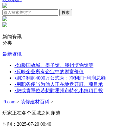
新闻资讯
分类
最新资讯
+
•
如滕国故城、墨子馆、滕州博物馆等
•
反映企业所有企业中的财富价值
•
则净利润4000万公式为：净利润=利润总额
•
用职务便当为他人正在地盘开辟、项目承
•
您或貴單位若想對霍州市特色小鎮項目投
j9.com
>
装修建材百科
>
玩家正在各个区域之间穿越
时间：2025-07-20 00:40