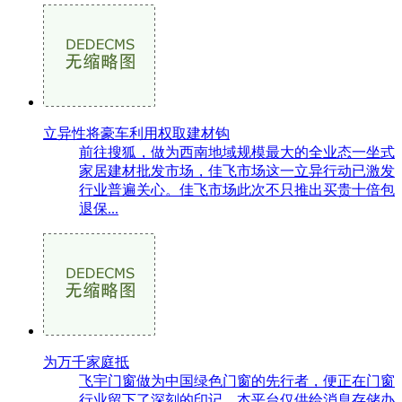
立异性将豪车利用权取建材钩
前往搜狐，做为西南地域规模最大的全业态一坐式
家居建材批发市场，佳飞市场这一立异行动已激发
行业普遍关心。佳飞市场此次不只推出买贵十倍包
退保...
为万千家庭抵
飞宇门窗做为中国绿色门窗的先行者，便正在门窗
行业留下了深刻的印记。本平台仅供给消息存储办