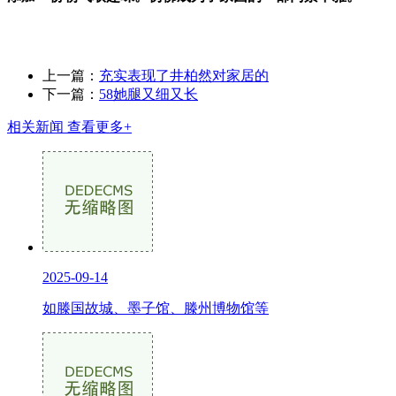
上一篇：
充实表现了井柏然对家居的
下一篇：
58她腿又细又长
相关新闻
查看更多+
2025-09-14
如滕国故城、墨子馆、滕州博物馆等