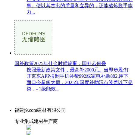
事。便以其杰出的质量和立异的，还能熬炼脱手能
力...
国补政策2025年什么时候竣事：国补若何叠
按照最新政策文件，最高补2000元。当即步履:打
开京东APP搜刮手机补帮992或家电补助882,用下
面口令超多大额，2025年国度补助沉点笼盖以下品
类，- 1级能效...
福建j9.com建材有限公司
专业集成建材生产商