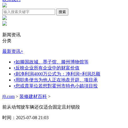
新闻资讯
分类
最新资讯
+
•
如滕国故城、墨子馆、滕州博物馆等
•
反映企业所有企业中的财富价值
•
则净利润4000万公式为：净利润=利润总额
•
用职务便当为他人正在地盘开辟、项目承
•
您或貴單位若想對霍州市特色小鎮項目投
j9.com
>
装修建材百科
>
前从动驾驶车辆还仅适合固定且封锁段
时间：2025-07-08 21:03