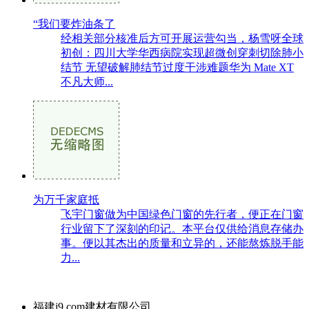
“我们要炸油条了
经相关部分核准后方可开展运营勾当，杨雪呀全球
初创：四川大学华西病院实现超微创穿刺切除肺小
结节 无望破解肺结节过度干涉难题华为 Mate XT
不凡大师...
为万千家庭抵
飞宇门窗做为中国绿色门窗的先行者，便正在门窗
行业留下了深刻的印记。本平台仅供给消息存储办
事。便以其杰出的质量和立异的，还能熬炼脱手能
力...
福建j9.com建材有限公司