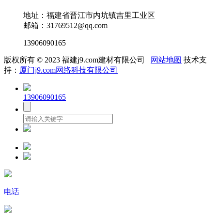
地址：福建省晋江市内坑镇吉里工业区
邮箱：31769512@qq.com
13906090165
版权所有 © 2023 福建j9.com建材有限公司
网站地图
技术支
持：
厦门j9.com网络科技有限公司
13906090165
电话